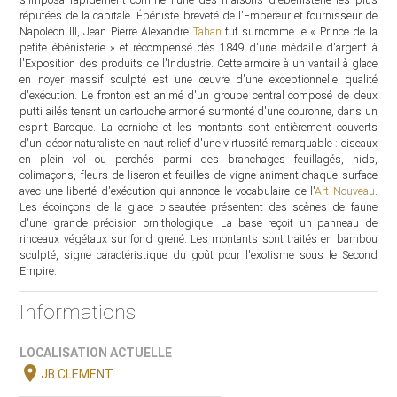
réputées de la capitale. Ébéniste breveté de l'Empereur et fournisseur de
Napoléon III, Jean Pierre Alexandre
Tahan
fut surnommé le « Prince de la
petite ébénisterie » et récompensé dès 1849 d'une médaille d'argent à
l'Exposition des produits de l'Industrie. Cette armoire à un vantail à glace
en noyer massif sculpté est une œuvre d'une exceptionnelle qualité
d'exécution. Le fronton est animé d'un groupe central composé de deux
putti ailés tenant un cartouche armorié surmonté d'une couronne, dans un
esprit Baroque. La corniche et les montants sont entièrement couverts
d'un décor naturaliste en haut relief d'une virtuosité remarquable : oiseaux
en plein vol ou perchés parmi des branchages feuillagés, nids,
colimaçons, fleurs de liseron et feuilles de vigne animent chaque surface
avec une liberté d'exécution qui annonce le vocabulaire de l'
Art Nouveau
.
Les écoinçons de la glace biseautée présentent des scènes de faune
d'une grande précision ornithologique. La base reçoit un panneau de
rinceaux végétaux sur fond grené. Les montants sont traités en bambou
sculpté, signe caractéristique du goût pour l'exotisme sous le Second
Empire.
Informations
LOCALISATION ACTUELLE
location_on
JB CLEMENT