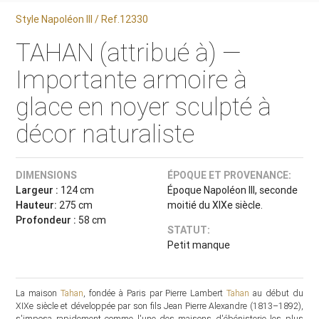
Style Napoléon III / Ref.12330
TAHAN (attribué à) —
Importante armoire à
glace en noyer sculpté à
décor naturaliste
DIMENSIONS
ÉPOQUE ET PROVENANCE:
Largeur :
124 cm
Époque Napoléon III, seconde
Hauteur:
275 cm
moitié du XIXe siècle.
Profondeur :
58 cm
STATUT:
Petit manque
La maison
Tahan
, fondée à Paris par Pierre Lambert
Tahan
au début du
XIXe siècle et développée par son fils Jean Pierre Alexandre (1813–1892),
s'imposa rapidement comme l'une des maisons d'ébénisterie les plus