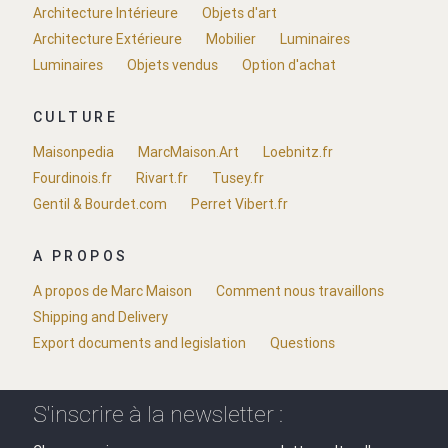
Architecture Intérieure
Objets d'art
Architecture Extérieure
Mobilier
Luminaires
Luminaires
Objets vendus
Option d'achat
CULTURE
Maisonpedia
MarcMaison.Art
Loebnitz.fr
Fourdinois.fr
Rivart.fr
Tusey.fr
Gentil & Bourdet.com
Perret Vibert.fr
A PROPOS
A propos de Marc Maison
Comment nous travaillons
Shipping and Delivery
Export documents and legislation
Questions
S'inscrire à la newsletter :