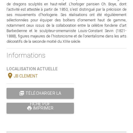
de dragons sculptés en haut-relief. L'horloger parisien Ch. Boye, dont
l'activité est attestée à partir de 1850, s'est distingué par la précision de
ses mouvements d'horlogerie. Ses réalisations ont été régulièrement
sélectionnées pour équiper des boîtiers d'ornement haut de gamme,
notamment ceux issus de la collaboration entre la célèbre fonderie d'art
Barbedienne et le sculpteur-ornemaniste Louis-Constant Sevin (1821-
1888), figures majeures de l'historicisme et de l'orientalisme dans les arts
décoratifs de la seconde moitié du XIXe siècle.
Informations
LOCALISATION ACTUELLE
location_on
JB CLEMENT
picture_as_pdf
TÉLÉCHARGER LA
FICHE PDF
print
IMPRIMER