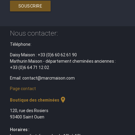
SOUSCRIRE
Nous contacter:
Téléphone:
Daisy Maison : +33 (0)6 60 62 61 90
Mathurin Maison - département cheminées anciennes :
+33 (0)6 64 71 12 02
Email: contact@marcmaison.com
Page contact
location_on
Boutique des cheminées
120, rue des Rosiers
93400 Saint Ouen
Horaires :