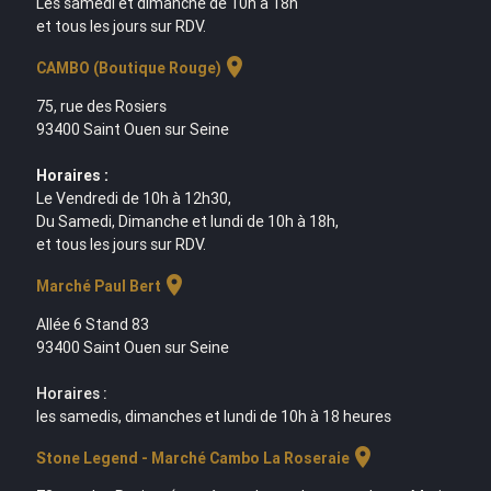
Les samedi et dimanche de 10h à 18h
et tous les jours sur RDV.
location_on
CAMBO (Boutique Rouge)
75, rue des Rosiers
93400 Saint Ouen sur Seine
Horaires :
Le Vendredi de 10h à 12h30,
Du Samedi, Dimanche et lundi de 10h à 18h,
et tous les jours sur RDV.
location_on
Marché Paul Bert
Allée 6 Stand 83
93400 Saint Ouen sur Seine
Horaires :
les samedis, dimanches et lundi de 10h à 18 heures
location_on
Stone Legend - Marché Cambo La Roseraie