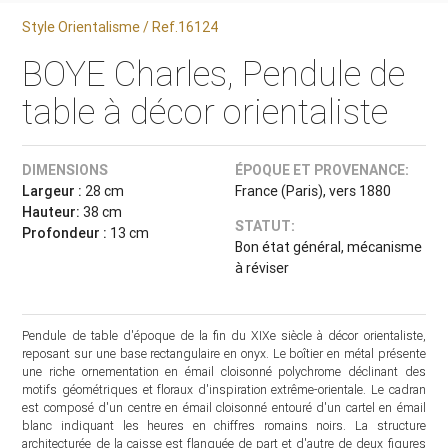
Style Orientalisme / Ref.16124
BOYE Charles, Pendule de
table à décor orientaliste
DIMENSIONS
ÉPOQUE ET PROVENANCE:
Largeur :
28 cm
France (Paris), vers 1880
Hauteur:
38 cm
STATUT:
Profondeur :
13 cm
Bon état général, mécanisme
à réviser
Pendule de table d'époque de la fin du XIXe siècle à décor orientaliste,
reposant sur une base rectangulaire en onyx. Le boîtier en métal présente
une riche ornementation en émail cloisonné polychrome déclinant des
motifs géométriques et floraux d'inspiration extrême-orientale. Le cadran
est composé d'un centre en émail cloisonné entouré d'un cartel en émail
blanc indiquant les heures en chiffres romains noirs. La structure
architecturée de la caisse est flanquée de part et d'autre de deux figures