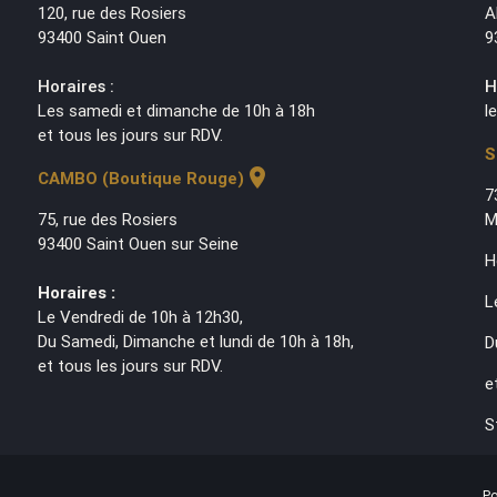
120, rue des Rosiers
A
93400 Saint Ouen
9
Horaires :
H
Les samedi et dimanche de 10h à 18h
l
et tous les jours sur RDV.
S
location_on
CAMBO (Boutique Rouge)
7
75, rue des Rosiers
M
93400 Saint Ouen sur Seine
H
Horaires :
L
Le Vendredi de 10h à 12h30,
Du Samedi, Dimanche et lundi de 10h à 18h,
D
et tous les jours sur RDV.
e
S
Po