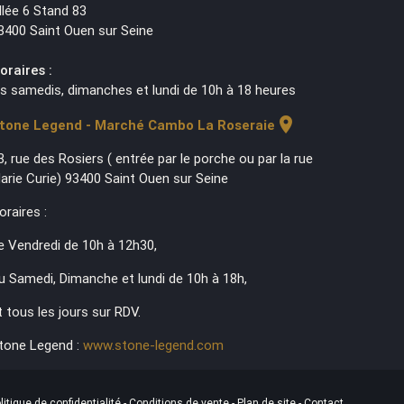
llée 6 Stand 83
3400 Saint Ouen sur Seine
oraires :
es samedis, dimanches et lundi de 10h à 18 heures
location_on
tone Legend - Marché Cambo La Roseraie
3, rue des Rosiers ( entrée par le porche ou par la rue
arie Curie) 93400 Saint Ouen sur Seine
oraires :
e Vendredi de 10h à 12h30,
u Samedi, Dimanche et lundi de 10h à 18h,
t tous les jours sur RDV.
tone Legend :
www.stone-legend.com
litique de confidentialité
-
Conditions de vente
-
Plan de site
-
Contact