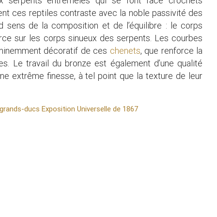
eux serpents entremêlés qui se font face crochets
nt ces reptiles contraste avec la noble passivité des
d sens de la composition et de l’équilibre : le corps
rce sur les corps sinueux des serpents. Les courbes
 éminemment décoratif de ces
chenets
, que renforce la
s. Le travail du bronze est également d’une qualité
ne extrême finesse, à tel point que la texture de leur
x grands-ducs
Exposition Universelle de 1867