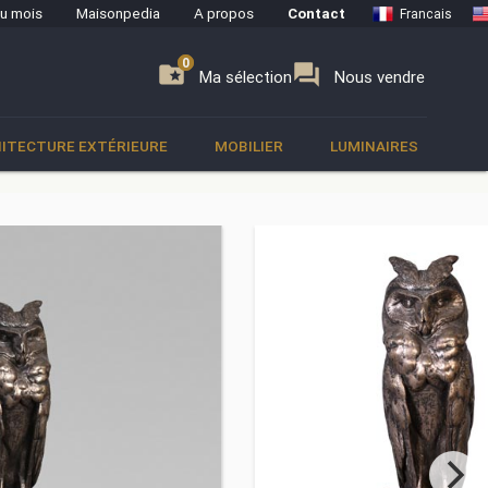
du mois
Maisonpedia
A propos
Contact
Francais
0
0
se
folder_special
forum
Ma sélection
Nous vendre
ITECTURE EXTÉRIEURE
MOBILIER
LUMINAIRES