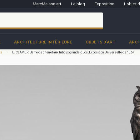
MarcMaison.art
Le blog
Exposition
L'objet 
clo
E
ARCHITECTURE INTÉRIEURE
OBJETS D'ART
ARCH
rs
E. CLAVIER, Barre de chenet aux hiboux grands-ducs, Exposition Universelle de 1867