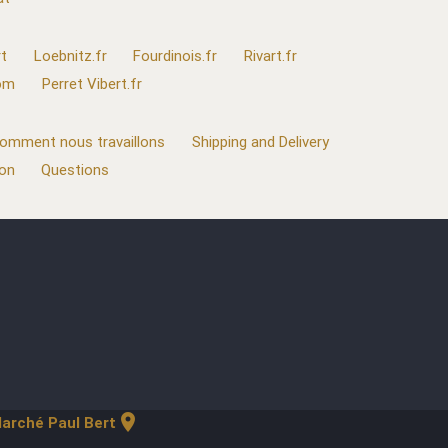
t
Loebnitz.fr
Fourdinois.fr
Rivart.fr
com
Perret Vibert.fr
omment nous travaillons
Shipping and Delivery
ion
Questions
location_on
arché Paul Bert