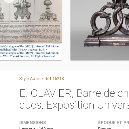
Style Autre / Ref.15218
E. CLAVIER, Barre de c
ducs, Exposition Univer
DIMENSIONS
ÉPOQUE ET P
Largeur :
168 cm
France