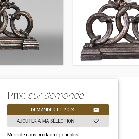
Prix:
sur demande
DEMANDER LE PRIX
mail
AJOUTER À MA SÉLECTION
favorite_border
Merci de nous contacter pour plus