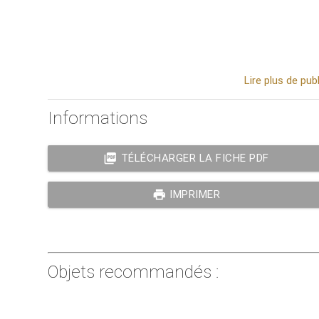
Lire plus de pu
Informations
picture_as_pdf
TÉLÉCHARGER LA FICHE PDF
print
IMPRIMER
Objets recommandés :