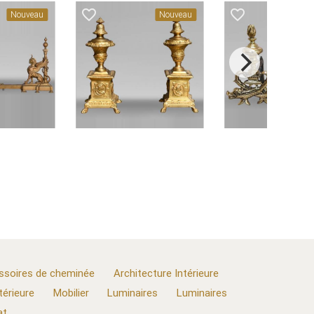
favorite_border
favorite_border
Nouveau
Nouveau
ssoires de cheminée
Architecture Intérieure
térieure
Mobilier
Luminaires
Luminaires
at