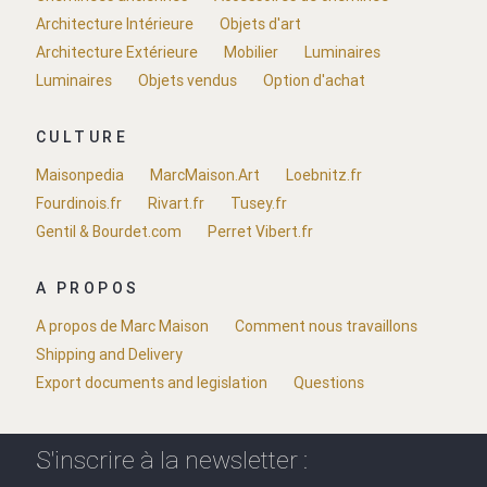
Architecture Intérieure
Objets d'art
Architecture Extérieure
Mobilier
Luminaires
Luminaires
Objets vendus
Option d'achat
CULTURE
Maisonpedia
MarcMaison.Art
Loebnitz.fr
Fourdinois.fr
Rivart.fr
Tusey.fr
Gentil & Bourdet.com
Perret Vibert.fr
A PROPOS
A propos de Marc Maison
Comment nous travaillons
Shipping and Delivery
Export documents and legislation
Questions
S'inscrire à la newsletter :