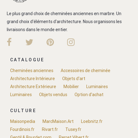
Le plus grand choix de cheminées anciennes en marbre. Un
grand choix d'éléments d'architecture. Nous organisons les
livraisons dans le monde entier.
CATALOGUE
Cheminées anciennes
Accessoires de cheminée
Architecture Intérieure
Objets d'art
Architecture Extérieure
Mobilier
Luminaires
Luminaires
Objets vendus
Option d'achat
CULTURE
Maisonpedia
MarcMaison.Art
Loebnitz.fr
Fourdinois.fr
Rivart.fr
Tusey.fr
Gentil & Bourdet.com
Perret Vibert.fr