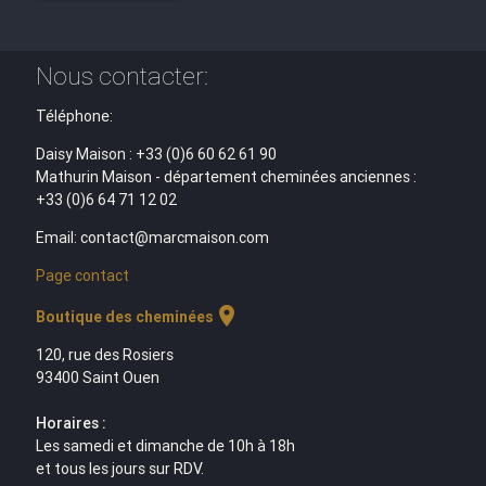
Nous contacter:
Téléphone:
Daisy Maison : +33 (0)6 60 62 61 90
Mathurin Maison - département cheminées anciennes :
+33 (0)6 64 71 12 02
Email: contact@marcmaison.com
Page contact
location_on
Boutique des cheminées
120, rue des Rosiers
93400 Saint Ouen
Horaires :
Les samedi et dimanche de 10h à 18h
et tous les jours sur RDV.