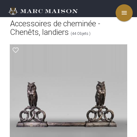
menu
Accessoires de cheminée -
Chenêts, landiers
(44 Objets )
favorite_border