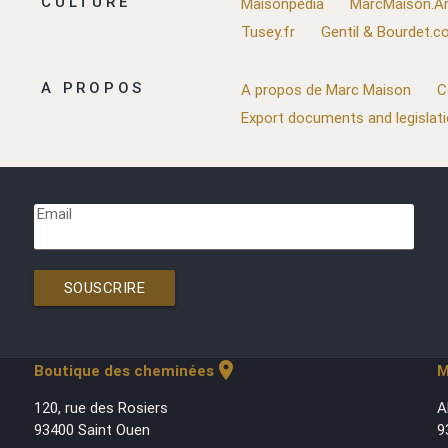
CULTURE
Maisonpedia
MarcMaison.Ar
Tusey.fr
Gentil & Bourdet.
A PROPOS
A propos de Marc Maison
C
Export documents and legislat
Email
SOUSCRIRE
location_on
Boutique des cheminées
M
120, rue des Rosiers
A
93400 Saint Ouen
9