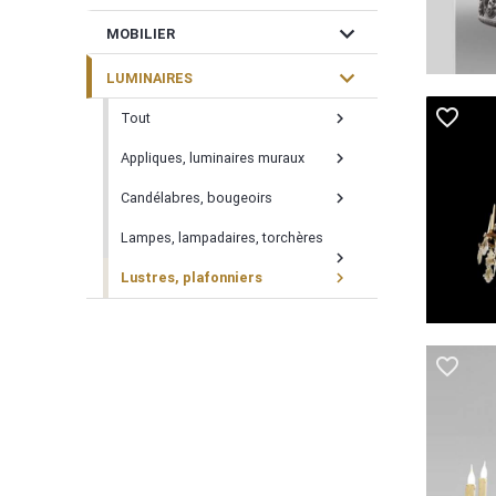
expand_more
MOBILIER
expand_more
LUMINAIRES
favorite_border
Tout
chevron_right
Appliques, luminaires muraux
chevron_right
Candélabres, bougeoirs
chevron_right
Lampes, lampadaires, torchères
chevron_right
Lustres, plafonniers
chevron_right
favorite_border