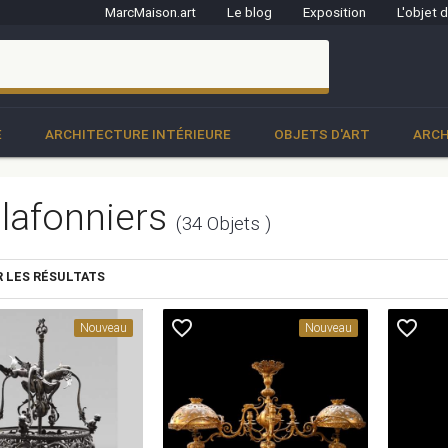
MarcMaison.art
Le blog
Exposition
L'objet 
clo
E
ARCHITECTURE INTÉRIEURE
OBJETS D'ART
ARCH
plafonniers
(34 Objets )
R LES RÉSULTATS
favorite_border
favorite_border
Nouveau
Nouveau