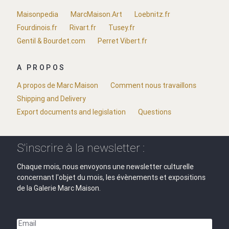
Maisonpedia
MarcMaison.Art
Loebnitz.fr
Fourdinois.fr
Rivart.fr
Tusey.fr
Gentil & Bourdet.com
Perret Vibert.fr
A PROPOS
A propos de Marc Maison
Comment nous travaillons
Shipping and Delivery
Export documents and legislation
Questions
S'inscrire à la newsletter :
Chaque mois, nous envoyons une newsletter culturelle
concernant l'objet du mois, les évènements et expositions
de la Galerie Marc Maison.
Email