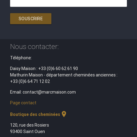
SOUSCRIRE
Nous contacter:
Téléphone:
Daisy Maison : +33 (0)6 60 62 61 90
Mathurin Maison - département cheminées anciennes :
+33 (0)6 64 71 12 02
Email: contact@marcmaison.com
Page contact
location_on
Boutique des cheminées
120, rue des Rosiers
93400 Saint Ouen