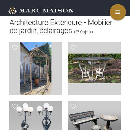
menu
Architecture Extérieure - Mobilier
de jardin, éclairages
(27 Objets )
favorite_border
favorite_border
favorite_border
favorite_border