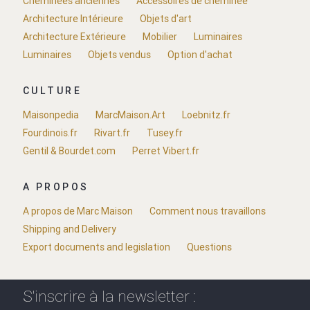
Cheminées anciennes
Accessoires de cheminée
Architecture Intérieure
Objets d'art
Architecture Extérieure
Mobilier
Luminaires
Luminaires
Objets vendus
Option d'achat
CULTURE
Maisonpedia
MarcMaison.Art
Loebnitz.fr
Fourdinois.fr
Rivart.fr
Tusey.fr
Gentil & Bourdet.com
Perret Vibert.fr
A PROPOS
A propos de Marc Maison
Comment nous travaillons
Shipping and Delivery
Export documents and legislation
Questions
S'inscrire à la newsletter :