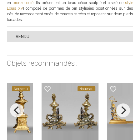
en
bronze doré
. Ils présentent un beau décor sculpté et ciselé de
style
Louis XV
I composé de pommes de pin stylisées positionnées sur des
dés de raccordement ornés de rosaces carrées et reposent sur deux pieds
torsadés.
VENDU
Objets recommandés :
favorite_border
favorite_border
Nouveau
Nouveau