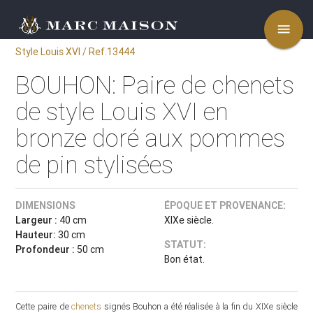
menu
Style Louis XVI / Ref.13444
BOUHON: Paire de chenets
de style Louis XVI en
bronze doré aux pommes
de pin stylisées
DIMENSIONS
ÉPOQUE ET PROVENANCE:
Largeur :
40 cm
XIXe siècle.
Hauteur:
30 cm
STATUT:
Profondeur :
50 cm
Bon état.
Cette paire de
chenets
signés Bouhon a été réalisée à la fin du XIXe siècle