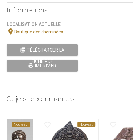
Informations
LOCALISATION ACTUELLE
location_on
Boutique des cheminées
picture_as_pdf
TÉLÉCHARGER LA
FICHE PDF
print
IMPRIMER
Objets recommandés :
der
favorite_border
favorite_border
Nouveau
Nouveau