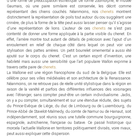
d'une forme de préoccupation esthétique. De forme zoomorphe, le musée
Gaumais, où une paire similaire est conservée, les décrit comme
représentant des chiens couchés. Néanmoins, nos
chenets
montrent
distinctement la représentation de poils tout autour du cou suggérant une
crinière, de plus la forme de la tête peut aussi laisser penser qu'il s'agisse
d'une représentation de lions. L'auteur de ces
chenets
ne s'est pas
contenté de donner une forme appliquée à la partie visible du chenet. En
effet, l'arrière montre tout autant de détails de précision avec l'ajout d'un
enroulement en relief de chaque côté dans lequel on peut voir une
stylisation des pattes arrières. Un petit bourrelet ornemental a aussi été
ajouté sur le corps du chenet. C'est un certain esprit d'invention, une
habileté mais aussi une sensibilité que l'art populaire Wallon exprime à
travers cette paire de
chenets
.
La Wallonie est une région francophone du sud de la Belgique. Elle est
célèbre pour ses villes médiévales et son architecture de la Renaissance.
Néanmoins, on ne retrouve pas de réelle unité stylistique dans la région en
raison de la variété et parfois des différentes influences des voisinages
avec l'étranger, sans compter peut-être un certain individualisme. Jadis,
on y a pu compter, simultanément et sur une étendue réduite, des sujets
du Prince-Evêque de Liège, du duc de Limbourg ou de Luxembourg, du
Prince-Abbé de Stavelot-Malmedy, du comte de Namur ou de Hainaut, soit
indépendamment, soit réunis sous une tutelle commune bourguignonne,
espagnole, autrichienne, française ou batave. Ce passé historique qui
morcela l'actuelle Wallonie en territoires politiquement divisés, voire rivaux,
peut aussi expliquer cette dispersion.