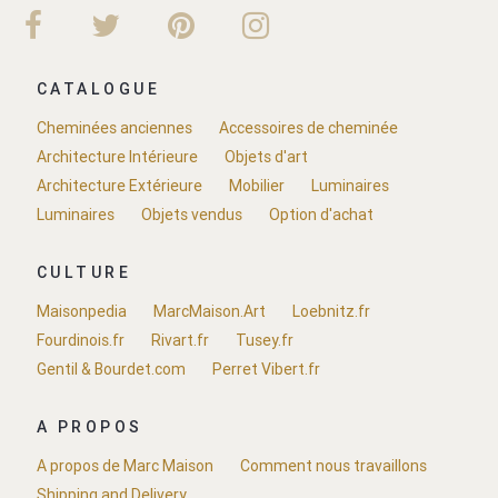
CATALOGUE
Cheminées anciennes
Accessoires de cheminée
Architecture Intérieure
Objets d'art
Architecture Extérieure
Mobilier
Luminaires
Luminaires
Objets vendus
Option d'achat
CULTURE
Maisonpedia
MarcMaison.Art
Loebnitz.fr
Fourdinois.fr
Rivart.fr
Tusey.fr
Gentil & Bourdet.com
Perret Vibert.fr
A PROPOS
A propos de Marc Maison
Comment nous travaillons
Shipping and Delivery