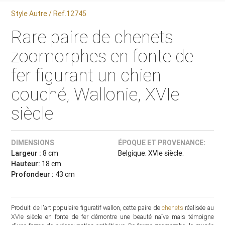
Style Autre / Ref.12745
Rare paire de chenets
zoomorphes en fonte de
fer figurant un chien
couché, Wallonie, XVIe
siècle
DIMENSIONS
ÉPOQUE ET PROVENANCE:
Largeur :
8 cm
Belgique. XVIe siècle.
Hauteur:
18 cm
Profondeur :
43 cm
Produit de l'art populaire figuratif wallon, cette paire de
chenets
réalisée au
XVIe siècle en fonte de fer démontre une beauté naïve mais témoigne