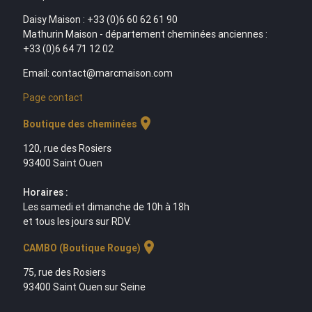
Daisy Maison : +33 (0)6 60 62 61 90
Mathurin Maison - département cheminées anciennes :
+33 (0)6 64 71 12 02
Email: contact@marcmaison.com
Page contact
location_on
Boutique des cheminées
120, rue des Rosiers
93400 Saint Ouen
Horaires :
Les samedi et dimanche de 10h à 18h
et tous les jours sur RDV.
location_on
CAMBO (Boutique Rouge)
75, rue des Rosiers
93400 Saint Ouen sur Seine