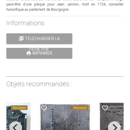
peut-être d’une plaque pour Jean Jannon, mort en 1726, conseiller
honorifique au parlement de Bourgogne.
Informations
picture_as_pdf
TÉLÉCHARGER LA
FICHE PDF
print
IMPRIMER
Objets recommandés :
favorite_border
favorite_border
Nouveau
Nouveau