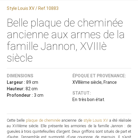
Style Louis XV / Ref.10883
Belle plaque de cheminée
ancienne aux armes de la
famille Jannon, XVIIIè
siècle
DIMENSIONS
ÉPOQUE ET PROVENANCE:
Largeur :
89 cm
XVIIIème siècle, France
Hauteur:
82 cm
STATUT:
Profondeur :
3 cm
En très bon état.
Cette belle
plaque de cheminée
ancienne de
style Louis XV
a été réalisée
au XVIIIème siècle. Elle présente les armoiries de la famille Jannon : de
gueules à trois quintefeuilles d’argent. Deux griffons sont situés de part et
d’autre, l’ensemble est surmonté d’une couronne de marquis. Il s’agit