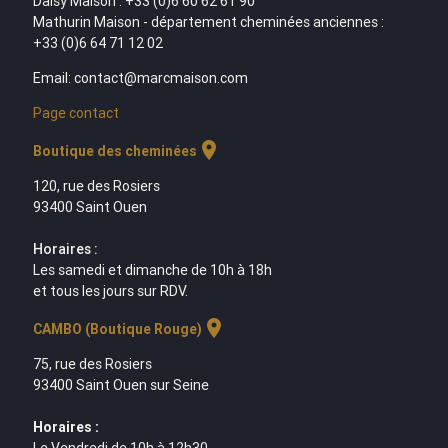
Daisy Maison : +33 (0)6 60 62 61 90
Mathurin Maison - département cheminées anciennes :
+33 (0)6 64 71 12 02
Email: contact@marcmaison.com
Page contact
location_on
Boutique des cheminées
120, rue des Rosiers
93400 Saint Ouen
Horaires :
Les samedi et dimanche de 10h à 18h
et tous les jours sur RDV.
location_on
CAMBO (Boutique Rouge)
75, rue des Rosiers
93400 Saint Ouen sur Seine
Horaires :