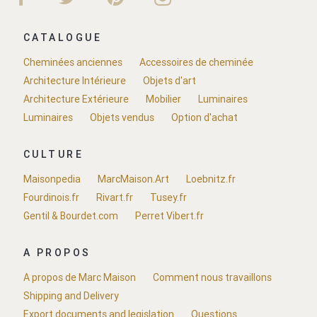
CATALOGUE
Cheminées anciennes
Accessoires de cheminée
Architecture Intérieure
Objets d'art
Architecture Extérieure
Mobilier
Luminaires
Luminaires
Objets vendus
Option d'achat
CULTURE
Maisonpedia
MarcMaison.Art
Loebnitz.fr
Fourdinois.fr
Rivart.fr
Tusey.fr
Gentil & Bourdet.com
Perret Vibert.fr
A PROPOS
A propos de Marc Maison
Comment nous travaillons
Shipping and Delivery
Export documents and legislation
Questions