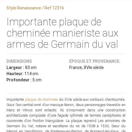
Style Renaissance / Ref.12316
Importante plaque de
cheminée manieriste aux
armes de Germain du val
DIMENSIONS
ÉPOQUE ET PROVENANCE:
Largeur :
83 cm
France, XVIe siècle
Hauteur:
114 cm
Profondeur :
5 cm
Importante
plaque de cheminée
du XVIe siècle aux contours chantournés.
Sous l’arc central orné d’un masque léonin, deux personnages travestis en
Mars et Vénus sont enlacés. Ils s’inscrivent dans une construction
architecturale composée d'une façade rythmée de termes canéphores et
couronnée d’un fronton triangulaire. La plaque reprend Les armoiries de
Germain Du Val, notaire et secrétaire du roi de 1508 à 1533, Sieur du
Mesnil en Vendômois, de Fontenay-en-Parisis, de Bonneuil-les-Eaux, de