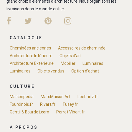
grand choix d'éléments d'architecture. Nous organisons les
livraisons dans le monde entier.
CATALOGUE
Cheminées anciennes
Accessoires de cheminée
Architecture Intérieure
Objets d'art
Architecture Extérieure
Mobilier
Luminaires
Luminaires
Objets vendus
Option d'achat
CULTURE
Maisonpedia
MarcMaison.Art
Loebnitz.fr
Fourdinois.fr
Rivart.fr
Tusey.fr
Gentil & Bourdet.com
Perret Vibert.fr
A PROPOS