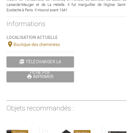
Lawarde-Mauger et de La Hérelle. Il fut marguillier de l’église Saint-
Eustache à Paris. Il mourut avant 1641.
Informations
LOCALISATION ACTUELLE
location_on
Boutique des cheminées
picture_as_pdf
TÉLÉCHARGER LA
FICHE PDF
print
IMPRIMER
Objets recommandés :
favorite_border
favorite_border
Nouveau
Nouveau