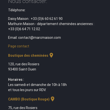
Nous contacter:
Téléphone:
Daisy Maison : +33 (0)6 60 62 61 90
Mathurin Maison - département cheminées anciennes :
+33 (0)6 64 71 12 02
Email: contact@marcmaison.com
Page contact
location_on
Boutique des cheminées
120, rue des Rosiers
93400 Saint Ouen
Horaires :
Les samedi et dimanche de 10h à 18h
et tous les jours sur RDV.
location_on
CAMBO (Boutique Rouge)
75, rue des Rosiers