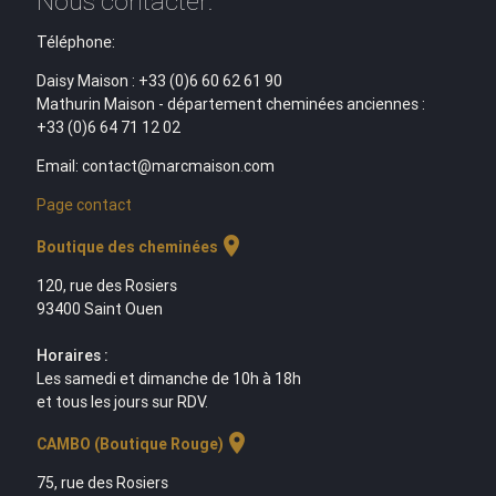
Nous contacter:
Téléphone:
Daisy Maison : +33 (0)6 60 62 61 90
Mathurin Maison - département cheminées anciennes :
+33 (0)6 64 71 12 02
Email: contact@marcmaison.com
Page contact
location_on
Boutique des cheminées
120, rue des Rosiers
93400 Saint Ouen
Horaires :
Les samedi et dimanche de 10h à 18h
et tous les jours sur RDV.
location_on
CAMBO (Boutique Rouge)
75, rue des Rosiers