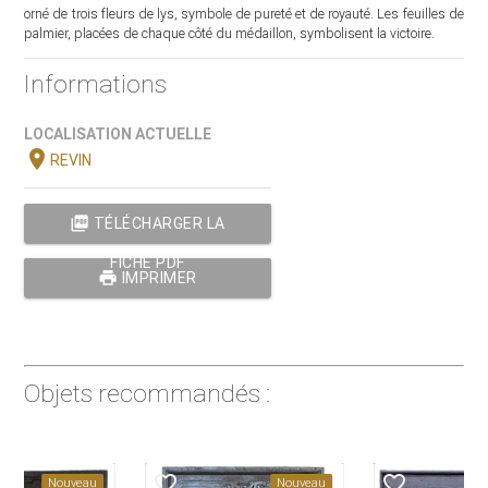
orné de trois fleurs de lys, symbole de pureté et de royauté. Les feuilles de
palmier, placées de chaque côté du médaillon, symbolisent la victoire.
Informations
LOCALISATION ACTUELLE
location_on
REVIN
picture_as_pdf
TÉLÉCHARGER LA
FICHE PDF
print
IMPRIMER
Objets recommandés :
favorite_border
favorite_border
Nouveau
Nouveau
N