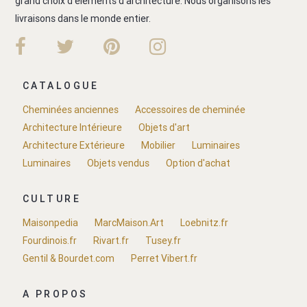
grand choix d'éléments d'architecture. Nous organisons les
livraisons dans le monde entier.
CATALOGUE
Cheminées anciennes
Accessoires de cheminée
Architecture Intérieure
Objets d'art
Architecture Extérieure
Mobilier
Luminaires
Luminaires
Objets vendus
Option d'achat
CULTURE
Maisonpedia
MarcMaison.Art
Loebnitz.fr
Fourdinois.fr
Rivart.fr
Tusey.fr
Gentil & Bourdet.com
Perret Vibert.fr
A PROPOS