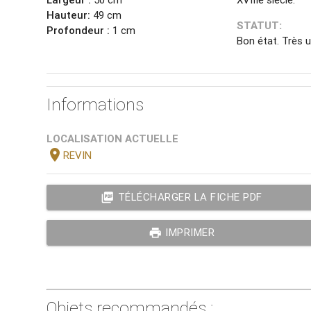
Hauteur:
49 cm
STATUT:
Profondeur :
1 cm
Bon état. Très 
Informations
LOCALISATION ACTUELLE
location_on
REVIN
picture_as_pdf
TÉLÉCHARGER LA FICHE PDF
print
IMPRIMER
Objets recommandés :