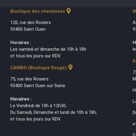
location_on
Boutique des cheminées
M
120, rue des Rosiers
A
93400 Saint Ouen
9
Horaires :
H
Les samedi et dimanche de 10h à 18h
l
et tous les jours sur RDV.
S
location_on
CAMBO (Boutique Rouge)
7
75, rue des Rosiers
M
93400 Saint Ouen sur Seine
H
Horaires :
L
Le Vendredi de 10h à 12h30,
Du Samedi, Dimanche et lundi de 10h à 18h,
D
et tous les jours sur RDV.
e
S