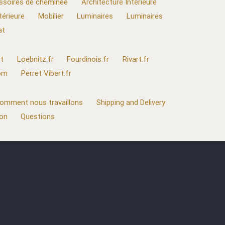
ssoires de cheminée
Architecture Intérieure
térieure
Mobilier
Luminaires
Luminaires
at
t
Loebnitz.fr
Fourdinois.fr
Rivart.fr
com
Perret Vibert.fr
omment nous travaillons
Shipping and Delivery
ion
Questions