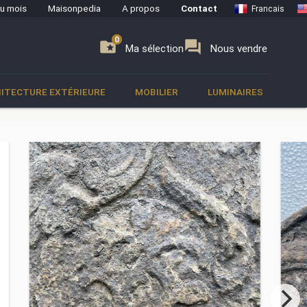
du mois
Maisonpedia
A propos
Contact
Francais
0
0
se
folder_special
forum
Ma sélection
Nous vendre
ITECTURE EXTÉRIEURE
MOBILIER
LUMINAIRES