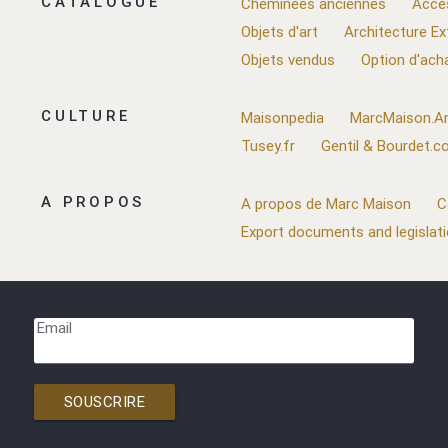
CATALOGUE
Cheminées anciennes
Acce
Objets d'art
Architecture Ex
Objets vendus
Option d'ach
CULTURE
Maisonpedia
MarcMaison.Ar
Tusey.fr
Gentil & Bourdet.
A PROPOS
A propos de Marc Maison
C
Export documents and legislat
Email
SOUSCRIRE