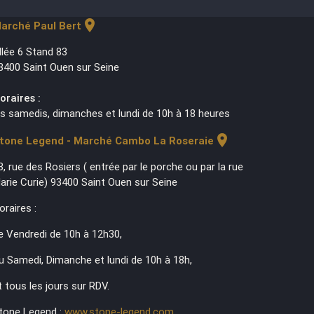
location_on
arché Paul Bert
llée 6 Stand 83
3400 Saint Ouen sur Seine
oraires :
es samedis, dimanches et lundi de 10h à 18 heures
location_on
tone Legend - Marché Cambo La Roseraie
3, rue des Rosiers ( entrée par le porche ou par la rue
arie Curie) 93400 Saint Ouen sur Seine
oraires :
e Vendredi de 10h à 12h30,
u Samedi, Dimanche et lundi de 10h à 18h,
t tous les jours sur RDV.
tone Legend :
www.stone-legend.com