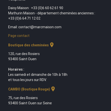
Daisy Maison : +33 (0)6 60 62 61 90
Mathurin Maison - département cheminées anciennes :
+33 (0)6 64 71 12 02
Email: contact@marcmaison.com
Page contact
location_on
Boutique des cheminées
120, rue des Rosiers
93400 Saint Ouen
Horaires :
Les samedi et dimanche de 10h à 18h
et tous les jours sur RDV.
location_on
CAMBO (Boutique Rouge)
75, rue des Rosiers
93400 Saint Ouen sur Seine