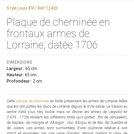
Style Louis XVI / Ref.12420
Plaque de cheminée en
frontaux armes de
Lorraine, datée 1706
DIMENSIONS
Largeur :
65 cm
Hauteur:
65 cm
Profondeur :
2 cm
Cette
plaque de cheminée
en fonte présentant les armes de Lorraine telles
que les ont portés les ducs de Lorraine depuis le XVIe siècle. Le blason au
centre n’est plus très lisible mais on devine les armes de Léopold Ier
(1679 - 1729) révélant les différents titres qu’il portait : Roi de Jérusalem,
de Naples, de Hongrie et d’Aragon ; duc d’Anjou et de Bar, de Gueldre et
de Juliers. Les armes sont surmontées d’une couronne relative à son
statut et enserrées par une paire d'aigles debout portant la croix de