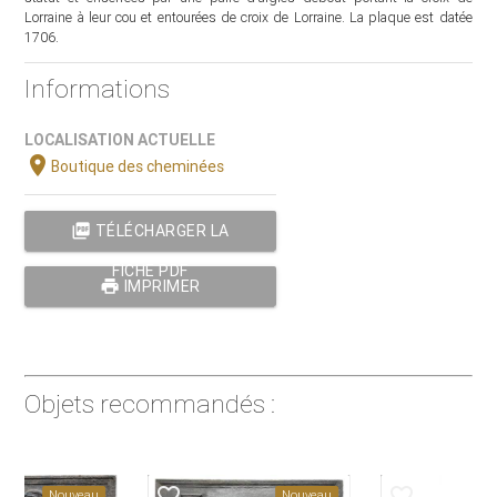
Lorraine à leur cou et entourées de croix de Lorraine. La plaque est datée
1706.
Informations
LOCALISATION ACTUELLE
location_on
Boutique des cheminées
picture_as_pdf
TÉLÉCHARGER LA
FICHE PDF
print
IMPRIMER
Objets recommandés :
favorite_border
favorite_border
au
Nouveau
Nouveau