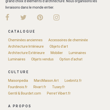
grand choix d'éléments d'architecture. Nous organisons les
livraisons dans le monde entier.
CATALOGUE
Cheminées anciennes
Accessoires de cheminée
Architecture Intérieure
Objets d'art
Architecture Extérieure
Mobilier
Luminaires
Luminaires
Objets vendus
Option d'achat
CULTURE
Maisonpedia
MarcMaison.Art
Loebnitz.fr
Fourdinois.fr
Rivart.fr
Tusey.fr
Gentil & Bourdet.com
Perret Vibert.fr
A PROPOS