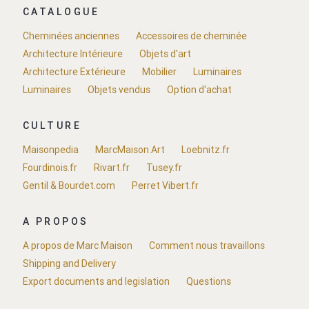
CATALOGUE
Cheminées anciennes
Accessoires de cheminée
Architecture Intérieure
Objets d'art
Architecture Extérieure
Mobilier
Luminaires
Luminaires
Objets vendus
Option d'achat
CULTURE
Maisonpedia
MarcMaison.Art
Loebnitz.fr
Fourdinois.fr
Rivart.fr
Tusey.fr
Gentil & Bourdet.com
Perret Vibert.fr
A PROPOS
A propos de Marc Maison
Comment nous travaillons
Shipping and Delivery
Export documents and legislation
Questions