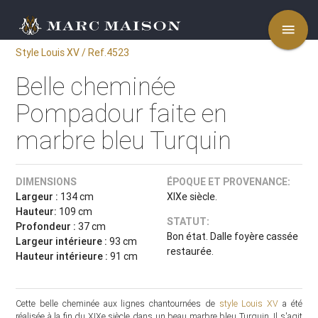
menu
Style Louis XV / Ref.4523
Belle cheminée
Pompadour faite en
marbre bleu Turquin
DIMENSIONS
ÉPOQUE ET PROVENANCE:
Largeur :
134 cm
XIXe siècle.
Hauteur:
109 cm
STATUT:
Profondeur :
37 cm
Bon état. Dalle foyère cassée
Largeur intérieure :
93 cm
restaurée.
Hauteur intérieure :
91 cm
Cette belle cheminée aux lignes chantournées de
style Louis XV
a été
réalisée à la fin du XIXe siècle dans un beau marbre bleu Turquin. Il s'agit