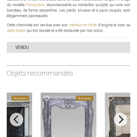
du modèle
Pompadour
reconnaissable au médaillon sculpté qui orne son
bandeau de forme serpentine. Les pieds sinueux et à pans coupés sont
élégamment panneautés.
Cette cheminée est vendue avec son
intérieur en fonte
d'origine et avec sa
dalle foyère
qui est cassée et a été restaurée par nos soins.
VENDU
Objets recommandés :
favorite_border
favorite_border
Nouveau
Nouveau