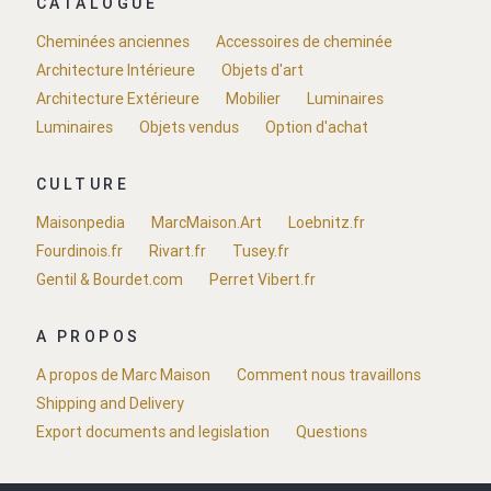
CATALOGUE
Cheminées anciennes
Accessoires de cheminée
Architecture Intérieure
Objets d'art
Architecture Extérieure
Mobilier
Luminaires
Luminaires
Objets vendus
Option d'achat
CULTURE
Maisonpedia
MarcMaison.Art
Loebnitz.fr
Fourdinois.fr
Rivart.fr
Tusey.fr
Gentil & Bourdet.com
Perret Vibert.fr
A PROPOS
A propos de Marc Maison
Comment nous travaillons
Shipping and Delivery
Export documents and legislation
Questions