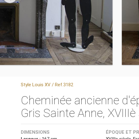
Style Louis XV / Ref.3182
Cheminée ancienne d'é
Gris Sainte Anne, XVIIIè 
DIMENSIONS
ÉPOQUE ET P
Largeur :
167 cm
XVIIIe siècle. Fr