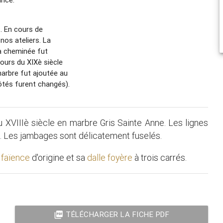
. En cours de
nos ateliers. La
a cheminée fut
urs du XIXè siècle
arbre fut ajoutée au
ôtés furent changés).
u XVIIIè siècle en marbre Gris Sainte Anne. Les lignes
. Les jambages sont délicatement fuselés.
n faïence
d'origine et sa
dalle foyère
à trois carrés.
picture_as_pdf
TÉLÉCHARGER LA FICHE PDF