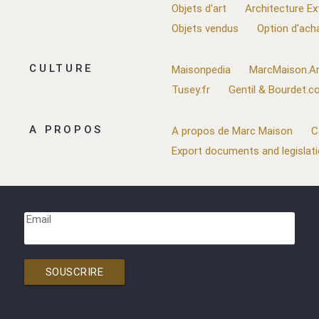
Objets d'art
Architecture Ex
Objets vendus
Option d'ach
CULTURE
Maisonpedia
MarcMaison.Ar
Tusey.fr
Gentil & Bourdet.
A PROPOS
A propos de Marc Maison
C
Export documents and legislat
Email
SOUSCRIRE