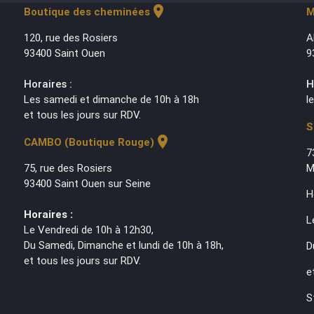
location_on
Boutique des cheminées
M
120, rue des Rosiers
A
93400 Saint Ouen
9
Horaires :
H
Les samedi et dimanche de 10h à 18h
l
et tous les jours sur RDV.
S
location_on
CAMBO (Boutique Rouge)
7
75, rue des Rosiers
M
93400 Saint Ouen sur Seine
H
Horaires :
L
Le Vendredi de 10h à 12h30,
Du Samedi, Dimanche et lundi de 10h à 18h,
D
et tous les jours sur RDV.
e
S