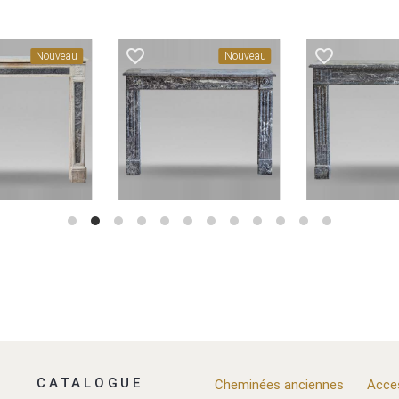
favorite_border
favorite_border
Nouveau
Nouveau
CATALOGUE
Cheminées anciennes
Acce