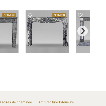
favorite_border
favorite_border
Nouveau
Nouveau
ssoires de cheminée
Architecture Intérieure