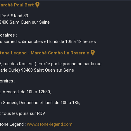
location_on
arché Paul Bert
llée 6 Stand 83
3400 Saint Ouen sur Seine
oraires :
es samedis, dimanches et lundi de 10h à 18 heures
location_on
tone Legend - Marché Cambo La Roseraie
3, rue des Rosiers ( entrée par le porche ou par la rue
arie Curie) 93400 Saint Ouen sur Seine
oraires :
e Vendredi de 10h à 12h30,
u Samedi, Dimanche et lundi de 10h à 18h,
t tous les jours sur RDV.
tone Legend :
www.stone-legend.com