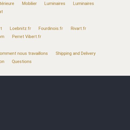
térieure
Mobilier
Luminaires
Luminaires
at
t
Loebnitz.fr
Fourdinois.fr
Rivart.fr
com
Perret Vibert.fr
omment nous travaillons
Shipping and Delivery
ion
Questions