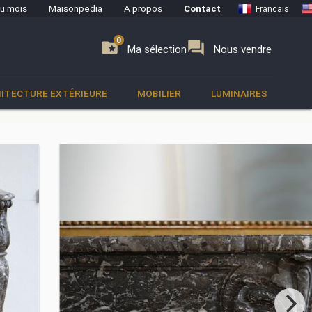
du mois
Maisonpedia
A propos
Contact
Francais
0
0
se
folder_special
forum
Ma sélection
Nous vendre
ITECTURE EXTÉRIEURE
MOBILIER
LUMINAIRES