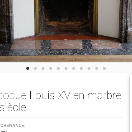
poque Louis XV en marbre
siècle
ROVENANCE:
ance.