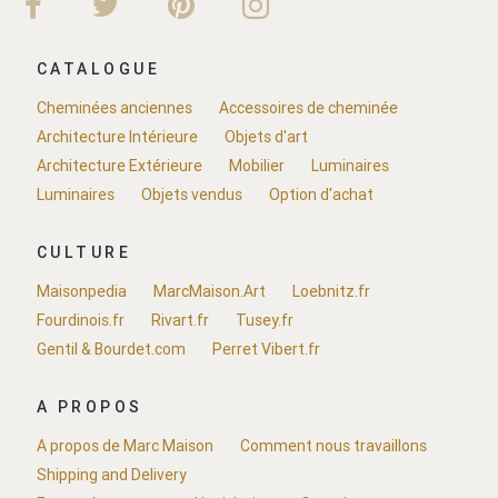
CATALOGUE
Cheminées anciennes
Accessoires de cheminée
Architecture Intérieure
Objets d'art
Architecture Extérieure
Mobilier
Luminaires
Luminaires
Objets vendus
Option d'achat
CULTURE
Maisonpedia
MarcMaison.Art
Loebnitz.fr
Fourdinois.fr
Rivart.fr
Tusey.fr
Gentil & Bourdet.com
Perret Vibert.fr
A PROPOS
A propos de Marc Maison
Comment nous travaillons
Shipping and Delivery