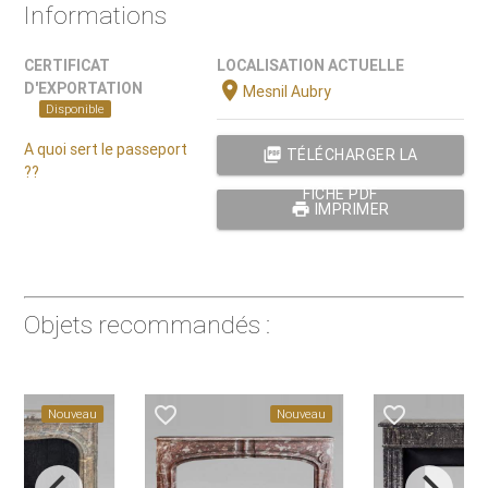
Informations
CERTIFICAT
LOCALISATION ACTUELLE
location_on
D'EXPORTATION
Mesnil Aubry
Disponible
A quoi sert le passeport
picture_as_pdf
TÉLÉCHARGER LA
??
FICHE PDF
print
IMPRIMER
Objets recommandés :
favorite_border
favorite_border
Nouveau
Nouveau