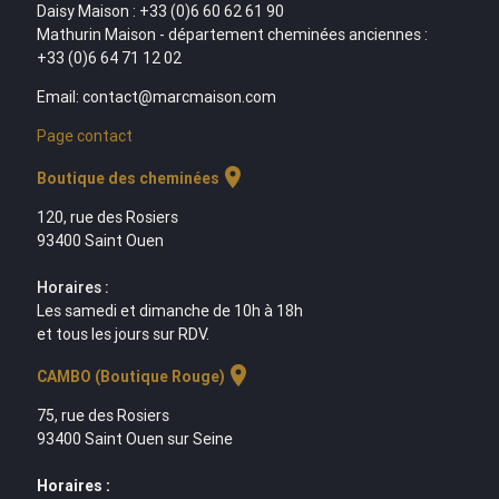
Daisy Maison : +33 (0)6 60 62 61 90
Mathurin Maison - département cheminées anciennes :
+33 (0)6 64 71 12 02
Email: contact@marcmaison.com
Page contact
location_on
Boutique des cheminées
120, rue des Rosiers
93400 Saint Ouen
Horaires :
Les samedi et dimanche de 10h à 18h
et tous les jours sur RDV.
location_on
CAMBO (Boutique Rouge)
75, rue des Rosiers
93400 Saint Ouen sur Seine
Horaires :