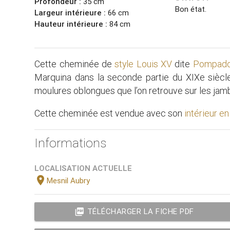
Profondeur :
35 cm
Bon état.
Largeur intérieure :
66 cm
Hauteur intérieure :
84 cm
Cette cheminée de
style Louis XV
dite
Pompado
Marquina dans la seconde partie du XIXe siècl
moulures oblongues que l’on retrouve sur les jam
Cette cheminée est vendue avec son
intérieur e
Informations
LOCALISATION ACTUELLE
location_on
Mesnil Aubry
picture_as_pdf
TÉLÉCHARGER LA FICHE PDF