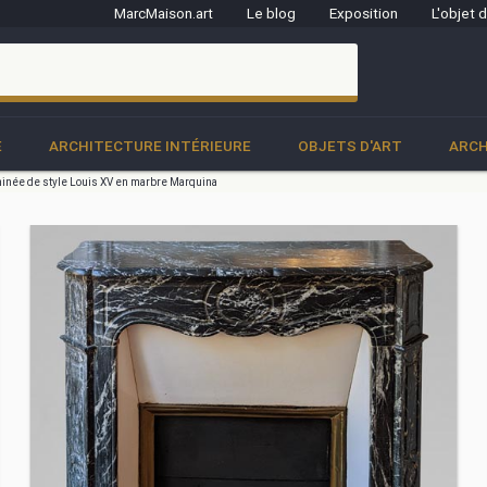
MarcMaison.art
Le blog
Exposition
L'objet 
clo
E
ARCHITECTURE INTÉRIEURE
OBJETS D'ART
ARCH
née de style Louis XV en marbre Marquina