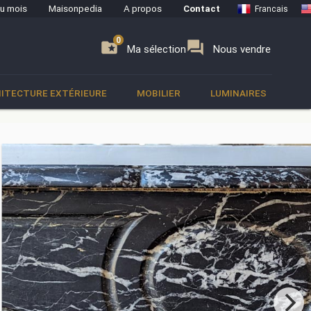
du mois
Maisonpedia
A propos
Contact
Francais
0
0
se
folder_special
forum
Ma sélection
Nous vendre
ITECTURE EXTÉRIEURE
MOBILIER
LUMINAIRES