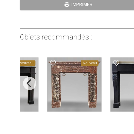
print
IMPRIMER
Objets recommandés :
favorite_border
favorite_border
Nouveau
Nouveau