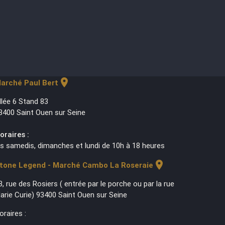
location_on
arché Paul Bert
llée 6 Stand 83
3400 Saint Ouen sur Seine
oraires :
es samedis, dimanches et lundi de 10h à 18 heures
location_on
tone Legend - Marché Cambo La Roseraie
3, rue des Rosiers ( entrée par le porche ou par la rue
arie Curie) 93400 Saint Ouen sur Seine
oraires :