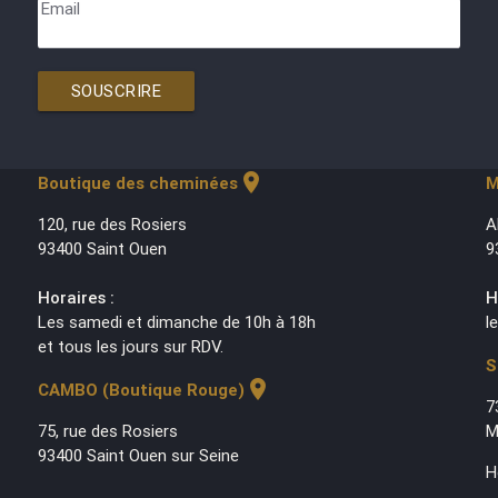
Email
SOUSCRIRE
location_on
Boutique des cheminées
M
120, rue des Rosiers
A
93400 Saint Ouen
9
Horaires :
H
Les samedi et dimanche de 10h à 18h
l
et tous les jours sur RDV.
S
location_on
CAMBO (Boutique Rouge)
7
75, rue des Rosiers
M
93400 Saint Ouen sur Seine
H