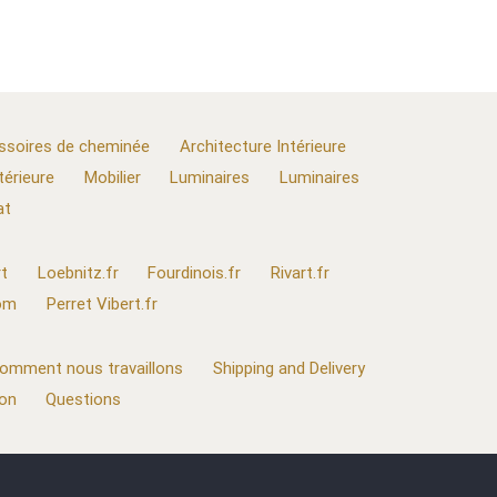
ssoires de cheminée
Architecture Intérieure
térieure
Mobilier
Luminaires
Luminaires
at
t
Loebnitz.fr
Fourdinois.fr
Rivart.fr
com
Perret Vibert.fr
omment nous travaillons
Shipping and Delivery
ion
Questions