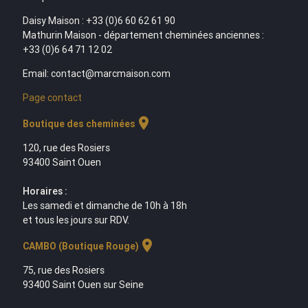
Daisy Maison : +33 (0)6 60 62 61 90
Mathurin Maison - département cheminées anciennes :
+33 (0)6 64 71 12 02
Email: contact@marcmaison.com
Page contact
location_on
Boutique des cheminées
120, rue des Rosiers
93400 Saint Ouen
Horaires :
Les samedi et dimanche de 10h à 18h
et tous les jours sur RDV.
location_on
CAMBO (Boutique Rouge)
75, rue des Rosiers
93400 Saint Ouen sur Seine