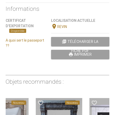
Informations
CERTIFICAT
LOCALISATION ACTUELLE
location_on
D'EXPORTATION
REVIN
Disponible
A quoi sert le passeport
picture_as_pdf
TÉLÉCHARGER LA
??
FICHE PDF
print
IMPRIMER
Objets recommandés :
favorite_border
favorite_border
Nouveau
Nouveau