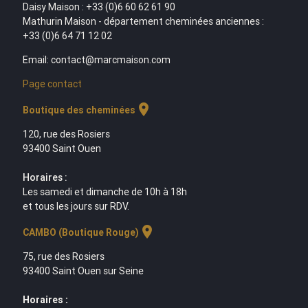
Daisy Maison : +33 (0)6 60 62 61 90
Mathurin Maison - département cheminées anciennes :
+33 (0)6 64 71 12 02
Email: contact@marcmaison.com
Page contact
location_on
Boutique des cheminées
120, rue des Rosiers
93400 Saint Ouen
Horaires :
Les samedi et dimanche de 10h à 18h
et tous les jours sur RDV.
location_on
CAMBO (Boutique Rouge)
75, rue des Rosiers
93400 Saint Ouen sur Seine
Horaires :