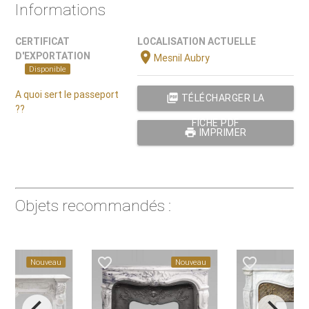
Informations
CERTIFICAT
LOCALISATION ACTUELLE
location_on
D'EXPORTATION
Mesnil Aubry
Disponible
A quoi sert le passeport
picture_as_pdf
TÉLÉCHARGER LA
??
FICHE PDF
print
IMPRIMER
Objets recommandés :
favorite_border
favorite_border
au
Nouveau
Nouveau