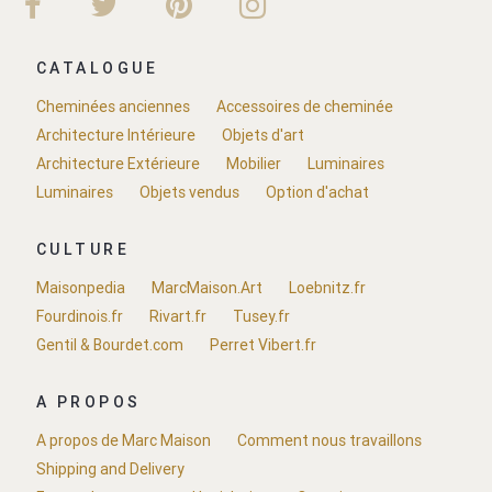
CATALOGUE
Cheminées anciennes
Accessoires de cheminée
Architecture Intérieure
Objets d'art
Architecture Extérieure
Mobilier
Luminaires
Luminaires
Objets vendus
Option d'achat
CULTURE
Maisonpedia
MarcMaison.Art
Loebnitz.fr
Fourdinois.fr
Rivart.fr
Tusey.fr
Gentil & Bourdet.com
Perret Vibert.fr
A PROPOS
A propos de Marc Maison
Comment nous travaillons
Shipping and Delivery