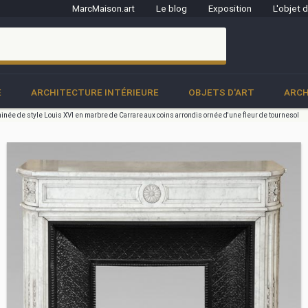
MarcMaison.art
Le blog
Exposition
L'objet 
clo
E
ARCHITECTURE INTÉRIEURE
OBJETS D'ART
ARCH
née de style Louis XVI en marbre de Carrare aux coins arrondis ornée d'une fleur de tournesol