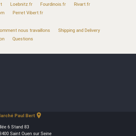
t
Loebnitz.fr
Fourdinois.fr
Rivart.fr
com
Perret Vibert.fr
omment nous travaillons
Shipping and Delivery
ion
Questions
location_on
arché Paul Bert
llée 6 Stand 83
3400 Saint Ouen sur Seine