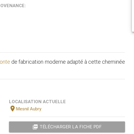
ROVENANCE:
fonte
de fabrication moderne adapté à cette cheminée
LOCALISATION ACTUELLE
location_on
Mesnil Aubry
picture_as_pdf
TÉLÉCHARGER LA FICHE PDF