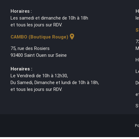
Horaires :
H
Les samedi et dimanche de 10h à 18h
l
et tous les jours sur RDV.
S
location_on
CAMBO (Boutique Rouge)
7
75, rue des Rosiers
M
93400 Saint Ouen sur Seine
H
Horaires :
L
Le Vendredi de 10h à 12h30,
Du Samedi, Dimanche et lundi de 10h à 18h,
D
et tous les jours sur RDV.
e
S
Po