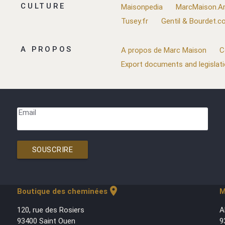
CULTURE
Maisonpedia
MarcMaison.Ar
Tusey.fr
Gentil & Bourdet.
A PROPOS
A propos de Marc Maison
C
Export documents and legislat
Email
SOUSCRIRE
location_on
Boutique des cheminées
M
120, rue des Rosiers
A
93400 Saint Ouen
9