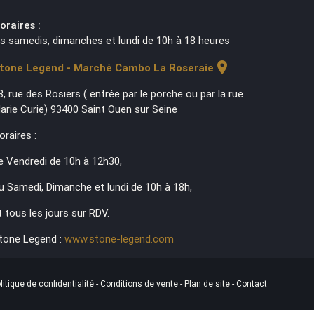
oraires :
es samedis, dimanches et lundi de 10h à 18 heures
location_on
tone Legend - Marché Cambo La Roseraie
3, rue des Rosiers ( entrée par le porche ou par la rue
arie Curie) 93400 Saint Ouen sur Seine
oraires :
e Vendredi de 10h à 12h30,
u Samedi, Dimanche et lundi de 10h à 18h,
t tous les jours sur RDV.
tone Legend :
www.stone-legend.com
litique de confidentialité
-
Conditions de vente
-
Plan de site
-
Contact