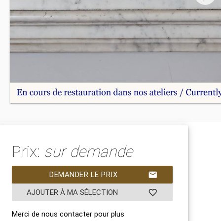
Prix:
sur demande
DEMANDER LE PRIX
mail
AJOUTER À MA SÉLECTION
favorite_border
Merci de nous contacter pour plus