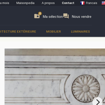
du mois
Maisonpedia
A propos
Contact
Francais
0
0
se
folder_special
forum
Ma sélection
Nous vendre
ITECTURE EXTÉRIEURE
MOBILIER
LUMINAIRES