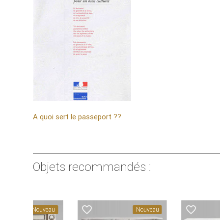
A quoi sert le passeport ??
Objets recommandés :
favorite_border
favorite_border
Nouveau
Nouveau