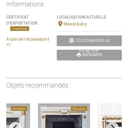
Informations
CERTIFICAT
LOCALISATION ACTUELLE
location_on
D'EXPORTATION
Mesnil Aubry
Disponible
A quoi sert le passeport
picture_as_pdf
TÉLÉCHARGER LA
??
FICHE PDF
print
IMPRIMER
Objets recommandés :
favorite_border
favorite_border
favorite_
Nouveau
Nouveau