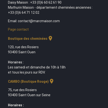
Daisy Maison : +33 (0)6 60 62 61 90
Mathurin Maison - département cheminées anciennes :
+33 (0)6 64 71 12 02
Email: contact@marcmaison.com
Page contact
location_on
Boutique des cheminées
120, rue des Rosiers
93400 Saint Ouen
Horaires :
Les samedi et dimanche de 10h à 18h
et tous les jours sur RDV.
location_on
CAMBO (Boutique Rouge)
75, rue des Rosiers
93400 Saint Ouen sur Seine
Horaires :