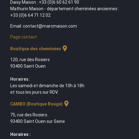
Daisy Maison : +33 (0)6 60 62 61 90
Mathurin Maison - département cheminées anciennes :
+33 (0)6 64 71 12 02
Email: contact@marcmaison.com
Page contact
location_on
Boutique des cheminées
120, rue des Rosiers
93400 Saint Ouen
Horaires :
Les samedi et dimanche de 10h à 18h
et tous les jours sur RDV.
location_on
CAMBO (Boutique Rouge)
75, rue des Rosiers
93400 Saint Ouen sur Seine
Horaires :