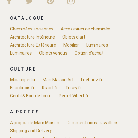
CATALOGUE
Cheminées anciennes
Accessoires de cheminée
Architecture Intérieure
Objets d'art
Architecture Extérieure
Mobilier
Luminaires
Luminaires
Objets vendus
Option d'achat
CULTURE
Maisonpedia
MarcMaison.Art
Loebnitz.fr
Fourdinois.fr
Rivart.fr
Tusey.fr
Gentil & Bourdet.com
Perret Vibert.fr
A PROPOS
A propos de Marc Maison
Comment nous travaillons
Shipping and Delivery