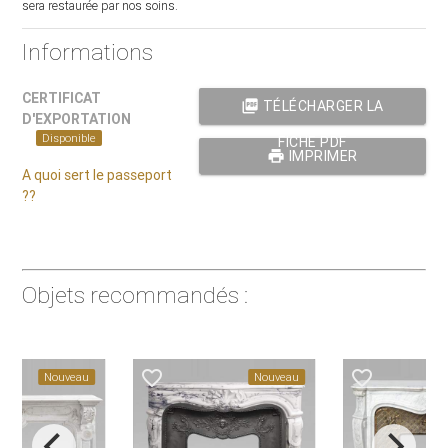
sera restaurée par nos soins.
Informations
CERTIFICAT
picture_as_pdf
TÉLÉCHARGER LA
D'EXPORTATION
Disponible
FICHE PDF
print
IMPRIMER
A quoi sert le passeport
??
Objets recommandés :
favorite_border
favorite_border
Nouveau
Nouveau