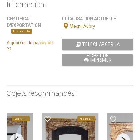
Informations
CERTIFICAT
LOCALISATION ACTUELLE
location_on
D'EXPORTATION
Mesnil Aubry
Disponible
A quoi sert le passeport
picture_as_pdf
TÉLÉCHARGER LA
??
FICHE PDF
print
IMPRIMER
Objets recommandés :
favorite_border
favorite_border
Nouveau
Nouveau
Nou