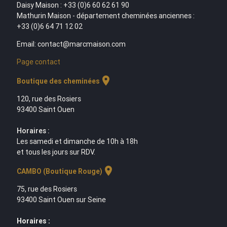
Daisy Maison : +33 (0)6 60 62 61 90
Mathurin Maison - département cheminées anciennes :
+33 (0)6 64 71 12 02
Email: contact@marcmaison.com
Page contact
location_on
Boutique des cheminées
120, rue des Rosiers
93400 Saint Ouen
Horaires :
Les samedi et dimanche de 10h à 18h
et tous les jours sur RDV.
location_on
CAMBO (Boutique Rouge)
75, rue des Rosiers
93400 Saint Ouen sur Seine
Horaires :