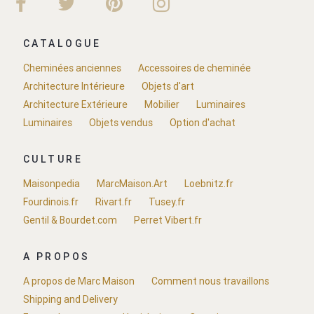
CATALOGUE
Cheminées anciennes
Accessoires de cheminée
Architecture Intérieure
Objets d'art
Architecture Extérieure
Mobilier
Luminaires
Luminaires
Objets vendus
Option d'achat
CULTURE
Maisonpedia
MarcMaison.Art
Loebnitz.fr
Fourdinois.fr
Rivart.fr
Tusey.fr
Gentil & Bourdet.com
Perret Vibert.fr
A PROPOS
A propos de Marc Maison
Comment nous travaillons
Shipping and Delivery