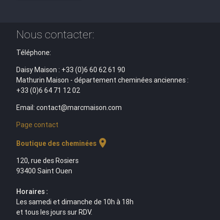
Nous contacter:
Téléphone:
Daisy Maison : +33 (0)6 60 62 61 90
Mathurin Maison - département cheminées anciennes :
+33 (0)6 64 71 12 02
Email: contact@marcmaison.com
Page contact
location_on
Boutique des cheminées
120, rue des Rosiers
93400 Saint Ouen
Horaires :
Les samedi et dimanche de 10h à 18h
et tous les jours sur RDV.