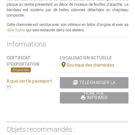
plaque au centre présentant un décor de rinceaux de feuilles d'acanthe. Le
bandeau est soutenu par de belles colonnes détachées au chapiteau
composite.
Cette cheminée est vendue avec son intérieur en laiton d'origine et avec sa
dalle foyère
qui sera restaurée dans nos ateliers.
Informations
CERTIFICAT
LOCALISATION ACTUELLE
location_on
D'EXPORTATION
Boutique des cheminées
Disponible
A quoi sert le passeport
picture_as_pdf
TÉLÉCHARGER LA
??
FICHE PDF
print
IMPRIMER
Objets recommandés :