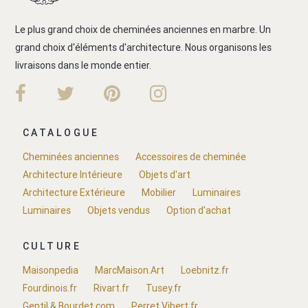
Le plus grand choix de cheminées anciennes en marbre. Un
grand choix d'éléments d'architecture. Nous organisons les
livraisons dans le monde entier.
CATALOGUE
Cheminées anciennes
Accessoires de cheminée
Architecture Intérieure
Objets d'art
Architecture Extérieure
Mobilier
Luminaires
Luminaires
Objets vendus
Option d'achat
CULTURE
Maisonpedia
MarcMaison.Art
Loebnitz.fr
Fourdinois.fr
Rivart.fr
Tusey.fr
Gentil & Bourdet.com
Perret Vibert.fr