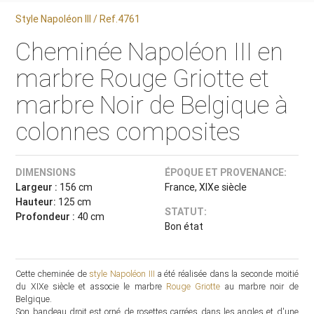
Style Napoléon III / Ref.4761
Cheminée Napoléon III en
marbre Rouge Griotte et
marbre Noir de Belgique à
colonnes composites
DIMENSIONS
ÉPOQUE ET PROVENANCE:
Largeur :
156 cm
France, XIXe siècle
Hauteur:
125 cm
STATUT:
Profondeur :
40 cm
Bon état
Cette cheminée de
style Napoléon III
a été réalisée dans la seconde moitié
du XIXe siècle et associe le marbre
Rouge Griotte
au marbre noir de
Belgique.
Son bandeau droit est orné de rosettes carrées dans les angles et d'une