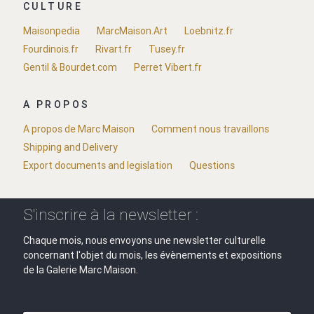
CULTURE
Maisonpedia
MarcMaison.Art
Loebnitz.fr
Fourdinois.fr
Rivart.fr
Tusey.fr
Gentil & Bourdet.com
Perret Vibert.fr
A PROPOS
A propos de Marc Maison
Comment nous travaillons
Shipping and Delivery
Export documents and legislation
Questions
S'inscrire à la newsletter :
Chaque mois, nous envoyons une newsletter culturelle
concernant l'objet du mois, les évènements et expositions
de la Galerie Marc Maison.