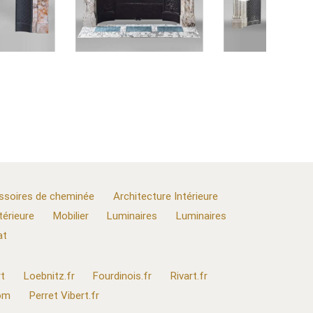
ssoires de cheminée
Architecture Intérieure
térieure
Mobilier
Luminaires
Luminaires
at
t
Loebnitz.fr
Fourdinois.fr
Rivart.fr
com
Perret Vibert.fr