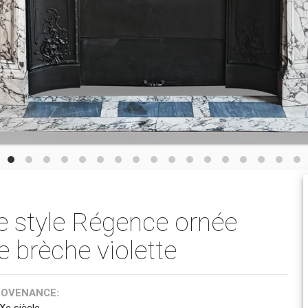
 style Régence ornée
e brèche violette
ROVENANCE:
Xe siècle.