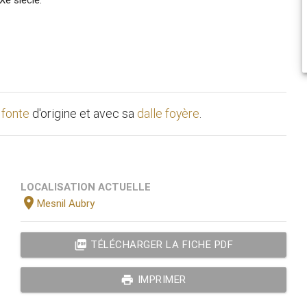
 fonte
d'origine et avec sa
dalle foyère
.
LOCALISATION ACTUELLE
location_on
Mesnil Aubry
picture_as_pdf
TÉLÉCHARGER LA FICHE PDF
print
IMPRIMER