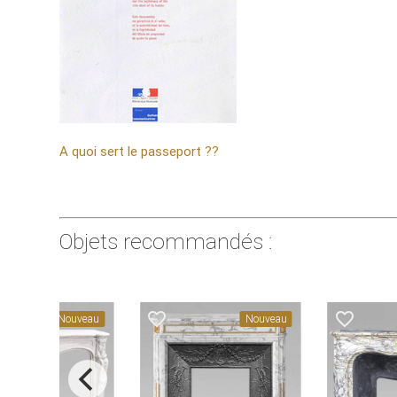
A quoi sert le passeport ??
Objets recommandés :
favorite_border
favorite_border
Nouveau
Nouveau