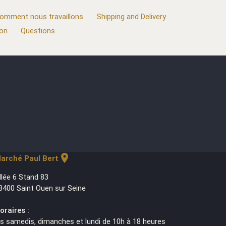
omment nous travaillons
Shipping and Delivery
ion
Questions
location_on
arché Paul Bert
llée 6 Stand 83
3400 Saint Ouen sur Seine
oraires :
es samedis, dimanches et lundi de 10h à 18 heures