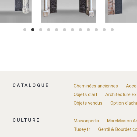
CATALOGUE
Cheminées anciennes
Acce
Objets d'art
Architecture Ex
Objets vendus
Option d'ach
CULTURE
Maisonpedia
MarcMaison.Ar
Tusey.fr
Gentil & Bourdet.