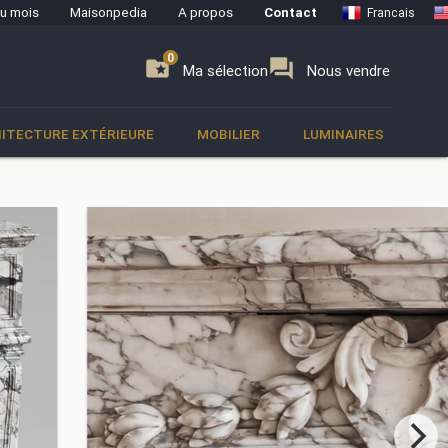
du mois
Maisonpedia
A propos
Contact
Francais
0
0
se
folder_special
forum
Ma sélection
Nous vendre
ITECTURE EXTÉRIEURE
MOBILIER
LUMINAIRES