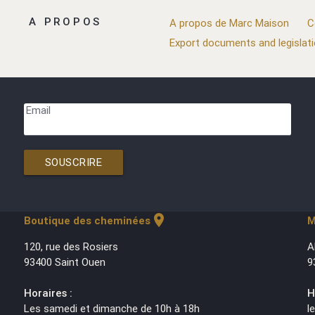
A PROPOS
A propos de Marc Maison
C
Export documents and legislat
Email
SOUSCRIRE
location_on
Boutique des cheminées
M
120, rue des Rosiers
A
93400 Saint Ouen
9
Horaires :
H
Les samedi et dimanche de 10h à 18h
l