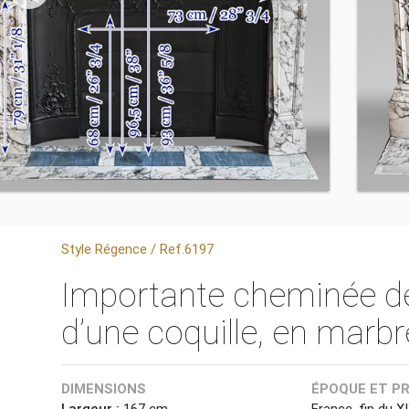
Style Régence / Ref.6197
Importante cheminée de
d’une coquille, en marbr
DIMENSIONS
ÉPOQUE ET P
Largeur :
167 cm
France, fin du XI