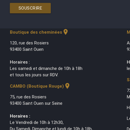
SOUSCRIRE
location_on
Boutique des cheminées
M
120, rue des Rosiers
A
93400 Saint Ouen
9
Horaires :
H
Les samedi et dimanche de 10h à 18h
l
et tous les jours sur RDV.
S
location_on
CAMBO (Boutique Rouge)
7
75, rue des Rosiers
M
93400 Saint Ouen sur Seine
H
Horaires :
L
Le Vendredi de 10h à 12h30,
Du Samedi, Dimanche et lundi de 10h à 18h,
D