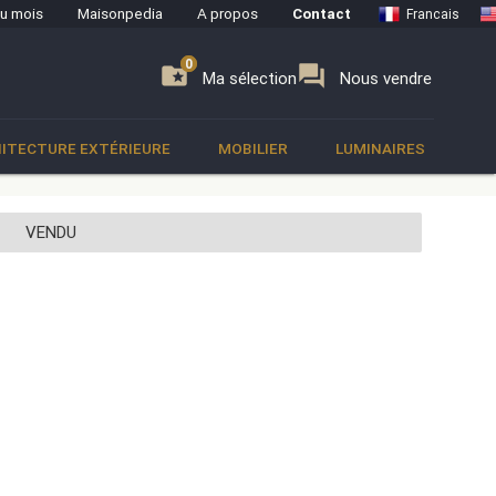
du mois
Maisonpedia
A propos
Contact
Francais
0
0
se
folder_special
forum
Ma sélection
Nous vendre
ITECTURE EXTÉRIEURE
MOBILIER
LUMINAIRES
VENDU