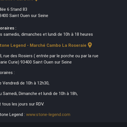
llée 6 Stand 83
3400 Saint Ouen sur Seine
oraires :
es samedis, dimanches et lundi de 10h à 18 heures
location_on
tone Legend - Marché Cambo La Roseraie
3, rue des Rosiers ( entrée par le porche ou par la rue
arie Curie) 93400 Saint Ouen sur Seine
oraires :
e Vendredi de 10h à 12h30,
u Samedi, Dimanche et lundi de 10h à 18h,
t tous les jours sur RDV.
tone Legend :
www.stone-legend.com