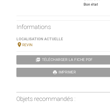
Bon état
Informations
LOCALISATION ACTUELLE
location_on
REVIN
picture_as_pdf
TÉLÉCHARGER LA FICHE PDF
print
IMPRIMER
Objets recommandés :