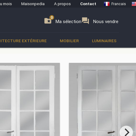
du mois
Maisonpedia
A propos
Contact
Francais
0
0
se
folder_special
forum
Ma sélection
Nous vendre
ITECTURE EXTÉRIEURE
MOBILIER
LUMINAIRES