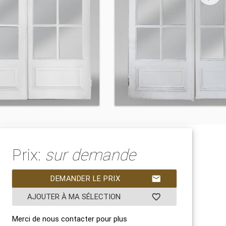
Prix:
sur demande
DEMANDER LE PRIX
mail
AJOUTER À MA SÉLECTION
favorite_border
Merci de nous contacter pour plus