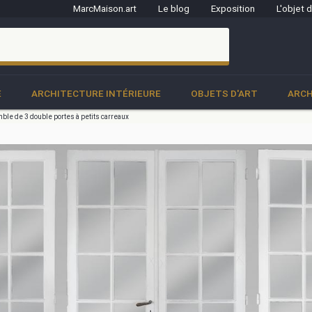
MarcMaison.art
Le blog
Exposition
L'objet 
clo
E
ARCHITECTURE INTÉRIEURE
OBJETS D'ART
ARCH
le de 3 double portes à petits carreaux