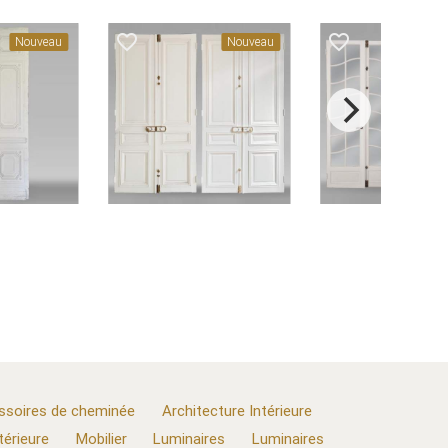
favorite_border
favorite_border
Nouveau
Nouveau
N
ssoires de cheminée
Architecture Intérieure
térieure
Mobilier
Luminaires
Luminaires