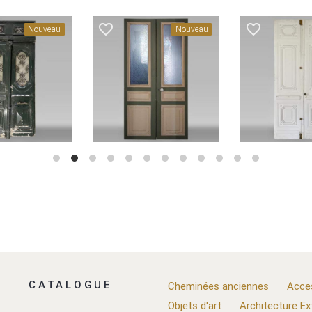
favorite_border
favorite_border
Nouveau
Nouveau
CATALOGUE
Cheminées anciennes
Acce
Objets d'art
Architecture Ex