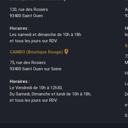
120, rue des Rosiers
A
93400 Saint Ouen
9
Horaires :
H
Les samedi et dimanche de 10h à 18h
l
et tous les jours sur RDV.
S
location_on
CAMBO (Boutique Rouge)
7
75, rue des Rosiers
M
93400 Saint Ouen sur Seine
H
Horaires :
L
Le Vendredi de 10h à 12h30,
Du Samedi, Dimanche et lundi de 10h à 18h,
D
et tous les jours sur RDV.
e
S