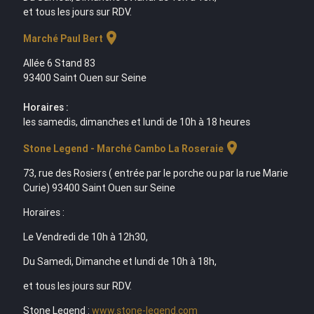
et tous les jours sur RDV.
location_on
Marché Paul Bert
Allée 6 Stand 83
93400 Saint Ouen sur Seine
Horaires :
les samedis, dimanches et lundi de 10h à 18 heures
location_on
Stone Legend - Marché Cambo La Roseraie
73, rue des Rosiers ( entrée par le porche ou par la rue Marie
Curie) 93400 Saint Ouen sur Seine
Horaires :
Le Vendredi de 10h à 12h30,
Du Samedi, Dimanche et lundi de 10h à 18h,
et tous les jours sur RDV.
Stone Legend :
www.stone-legend.com