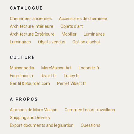
CATALOGUE
Cheminées anciennes
Accessoires de cheminée
Architecture Intérieure
Objets d'art
Architecture Extérieure
Mobilier
Luminaires
Luminaires
Objets vendus
Option d'achat
CULTURE
Maisonpedia
MarcMaison.Art
Loebnitz.fr
Fourdinois.fr
Rivart.fr
Tusey.fr
Gentil & Bourdet.com
Perret Vibert.fr
A PROPOS
A propos de Marc Maison
Comment nous travaillons
Shipping and Delivery
Export documents and legislation
Questions