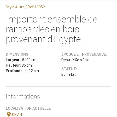
Style Autre / Ref.13952
Important ensemble de
rambardes en bois
provenant d'Égypte
DIMENSIONS
ÉPOQUE ET PROVENANCE:
Largeur :
5400 cm
Début XXe siècle.
Hauteur:
85 cm
STATUT:
Profondeur :
12 cm
Bon état.
Informations
LOCALISATION ACTUELLE
location_on
REVIN