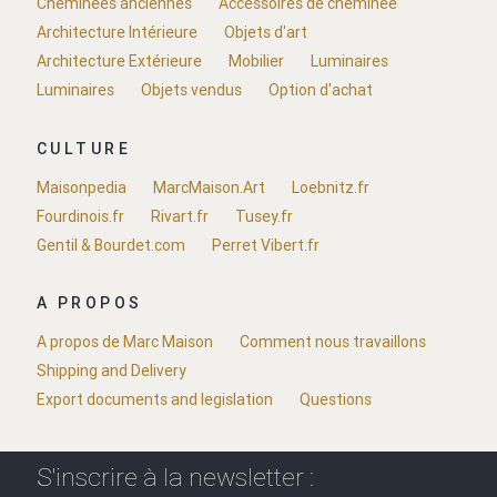
Cheminées anciennes
Accessoires de cheminée
Architecture Intérieure
Objets d'art
Architecture Extérieure
Mobilier
Luminaires
Luminaires
Objets vendus
Option d'achat
CULTURE
Maisonpedia
MarcMaison.Art
Loebnitz.fr
Fourdinois.fr
Rivart.fr
Tusey.fr
Gentil & Bourdet.com
Perret Vibert.fr
A PROPOS
A propos de Marc Maison
Comment nous travaillons
Shipping and Delivery
Export documents and legislation
Questions
S'inscrire à la newsletter :