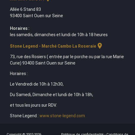
Allée 6 Stand 83
93400 Saint Ouen sur Seine
Horaires :
les samedis, dimanches et lundi de 10h à 18 heures
location_on
Stone Legend - Marché Cambo La Roseraie
73, rue des Rosiers ( entrée par le porche ou par la rue Marie
Curie) 93400 Saint Ouen sur Seine
Horaires :
Le Vendredi de 10h à 12h30,
Du Samedi, Dimanche et lundi de 10h à 18h,
et tous les jours sur RDV.
Stone Legend :
www.stone-legend.com
Copyright © 2007-2026
Politique de confidentialité
-
Conditions de