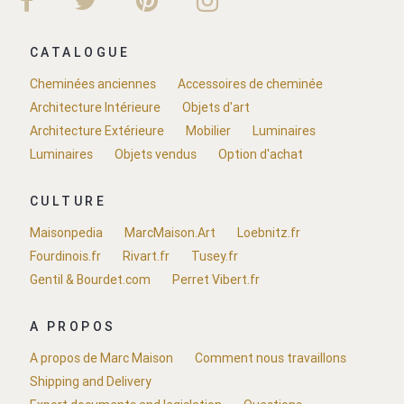
CATALOGUE
Cheminées anciennes
Accessoires de cheminée
Architecture Intérieure
Objets d'art
Architecture Extérieure
Mobilier
Luminaires
Luminaires
Objets vendus
Option d'achat
CULTURE
Maisonpedia
MarcMaison.Art
Loebnitz.fr
Fourdinois.fr
Rivart.fr
Tusey.fr
Gentil & Bourdet.com
Perret Vibert.fr
A PROPOS
A propos de Marc Maison
Comment nous travaillons
Shipping and Delivery