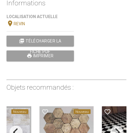
Informations
LOCALISATION ACTUELLE
location_on
REVIN
picture_as_pdf
TÉLÉCHARGER LA
FICHE PDF
print
IMPRIMER
Objets recommandés :
favorite_border
favorite_border
Nouveau
Nouveau