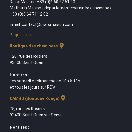
Daisy Maison : +33 (0)6 60 62 61 90
Mathurin Maison - département cheminées anciennes :
+33 (0)6 64 71 12 02
Email: contact@marcmaison.com
Page contact
location_on
Boutique des cheminées
120, rue des Rosiers
93400 Saint Ouen
Horaires :
Les samedi et dimanche de 10h à 18h
et tous les jours sur RDV.
location_on
CAMBO (Boutique Rouge)
75, rue des Rosiers
93400 Saint Ouen sur Seine
Horaires :