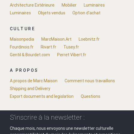
Architecture Extérieure
Mobilier
Luminaires
Luminaires
Objets vendus
Option d'achat
CULTURE
Maisonpedia
MarcMaison.Art
Loebnitz.fr
Fourdinois.fr
Rivart.fr
Tusey.fr
Gentil & Bourdet.com
Perret Vibert.fr
A PROPOS
A propos de Marc Maison
Comment nous travaillons
Shipping and Delivery
Export documents and legislation
Questions
S'inscrire à la newsletter :
Chaque mois, nous envoyons une newsletter culturelle