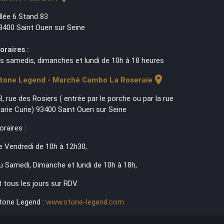
llée 6 Stand 83
3400 Saint Ouen sur Seine
oraires :
es samedis, dimanches et lundi de 10h à 18 heures
location_on
tone Legend - Marché Cambo La Roseraie
3, rue des Rosiers ( entrée par le porche ou par la rue
arie Curie) 93400 Saint Ouen sur Seine
oraires :
e Vendredi de 10h à 12h30,
u Samedi, Dimanche et lundi de 10h à 18h,
t tous les jours sur RDV.
tone Legend :
www.stone-legend.com