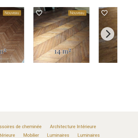
favorite_border
favorite_border
Nouveau
Nouveau
ssoires de cheminée
Architecture Intérieure
térieure
Mobilier
Luminaires
Luminaires