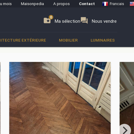
du mois
Maisonpedia
A propos
Contact
Francais
0
0
se
folder_special
forum
Ma sélection
Nous vendre
ITECTURE EXTÉRIEURE
MOBILIER
LUMINAIRES