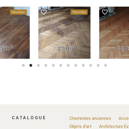
_border
favorite_border
favorite_border
Nouveau
Nouveau
CATALOGUE
Cheminées anciennes
Acce
Objets d'art
Architecture Ex