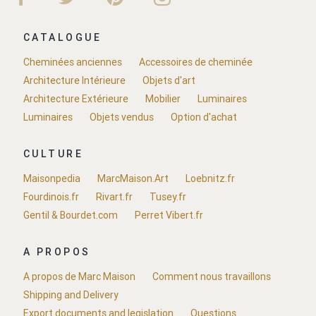
CATALOGUE
Cheminées anciennes
Accessoires de cheminée
Architecture Intérieure
Objets d'art
Architecture Extérieure
Mobilier
Luminaires
Luminaires
Objets vendus
Option d'achat
CULTURE
Maisonpedia
MarcMaison.Art
Loebnitz.fr
Fourdinois.fr
Rivart.fr
Tusey.fr
Gentil & Bourdet.com
Perret Vibert.fr
A PROPOS
A propos de Marc Maison
Comment nous travaillons
Shipping and Delivery
Export documents and legislation
Questions