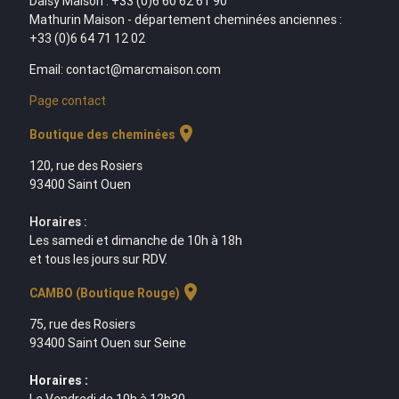
Daisy Maison : +33 (0)6 60 62 61 90
Mathurin Maison - département cheminées anciennes :
+33 (0)6 64 71 12 02
Email: contact@marcmaison.com
Page contact
location_on
Boutique des cheminées
120, rue des Rosiers
93400 Saint Ouen
Horaires :
Les samedi et dimanche de 10h à 18h
et tous les jours sur RDV.
location_on
CAMBO (Boutique Rouge)
75, rue des Rosiers
93400 Saint Ouen sur Seine
Horaires :