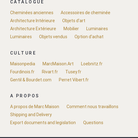
CATALOGUE
Cheminées anciennes
Accessoires de cheminée
Architecture Intérieure
Objets d'art
Architecture Extérieure
Mobilier
Luminaires
Luminaires
Objets vendus
Option d'achat
CULTURE
Maisonpedia
MarcMaison.Art
Loebnitz.fr
Fourdinois.fr
Rivart.fr
Tusey.fr
Gentil & Bourdet.com
Perret Vibert.fr
A PROPOS
A propos de Marc Maison
Comment nous travaillons
Shipping and Delivery
Export documents and legislation
Questions