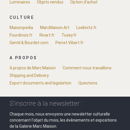
Luminaires
Objets vendus
Option d'achat
CULTURE
Maisonpedia
MarcMaison.Art
Loebnitz.fr
Fourdinois.fr
Rivart.fr
Tusey.fr
Gentil & Bourdet.com
Perret Vibert.fr
A PROPOS
A propos de Marc Maison
Comment nous travaillons
Shipping and Delivery
Export documents and legislation
Questions
S'inscrire à la newsletter :
Chaque mois, nous envoyons une newsletter culturelle
concernant l'objet du mois, les évènements et expositions
de la Galerie Marc Maison.