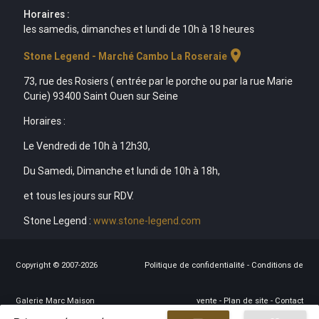
Horaires :
les samedis, dimanches et lundi de 10h à 18 heures
location_on
Stone Legend - Marché Cambo La Roseraie
73, rue des Rosiers ( entrée par le porche ou par la rue Marie
Curie) 93400 Saint Ouen sur Seine
Horaires :
Le Vendredi de 10h à 12h30,
Du Samedi, Dimanche et lundi de 10h à 18h,
et tous les jours sur RDV.
Stone Legend :
www.stone-legend.com
Copyright © 2007-2026
Politique de confidentialité
-
Conditions de
Galerie Marc Maison
vente
-
Plan de site
-
Contact