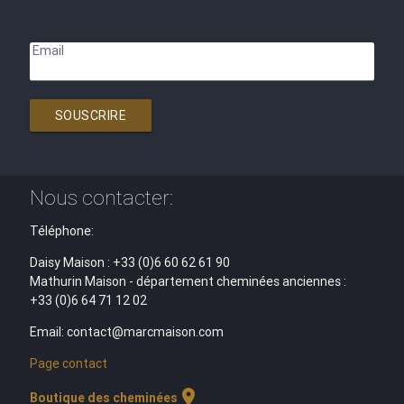
Email
SOUSCRIRE
Nous contacter:
Téléphone:
Daisy Maison : +33 (0)6 60 62 61 90
Mathurin Maison - département cheminées anciennes :
+33 (0)6 64 71 12 02
Email: contact@marcmaison.com
Page contact
location_on
Boutique des cheminées