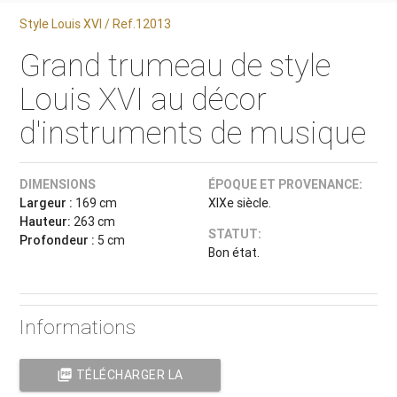
Style Louis XVI / Ref.12013
Grand trumeau de style
Louis XVI au décor
d'instruments de musique
DIMENSIONS
ÉPOQUE ET PROVENANCE:
Largeur :
169 cm
XIXe siècle.
Hauteur:
263 cm
STATUT:
Profondeur :
5 cm
Bon état.
Informations
picture_as_pdf
TÉLÉCHARGER LA