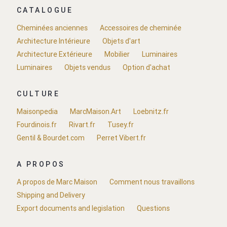
CATALOGUE
Cheminées anciennes
Accessoires de cheminée
Architecture Intérieure
Objets d'art
Architecture Extérieure
Mobilier
Luminaires
Luminaires
Objets vendus
Option d'achat
CULTURE
Maisonpedia
MarcMaison.Art
Loebnitz.fr
Fourdinois.fr
Rivart.fr
Tusey.fr
Gentil & Bourdet.com
Perret Vibert.fr
A PROPOS
A propos de Marc Maison
Comment nous travaillons
Shipping and Delivery
Export documents and legislation
Questions