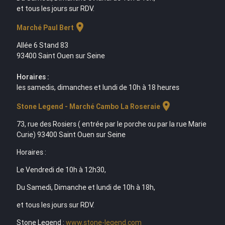
et tous les jours sur RDV.
location_on
Marché Paul Bert
Allée 6 Stand 83
93400 Saint Ouen sur Seine
Horaires :
les samedis, dimanches et lundi de 10h à 18 heures
location_on
Stone Legend - Marché Cambo La Roseraie
73, rue des Rosiers ( entrée par le porche ou par la rue Marie
Curie) 93400 Saint Ouen sur Seine
Horaires :
Le Vendredi de 10h à 12h30,
Du Samedi, Dimanche et lundi de 10h à 18h,
et tous les jours sur RDV.
Stone Legend :
www.stone-legend.com