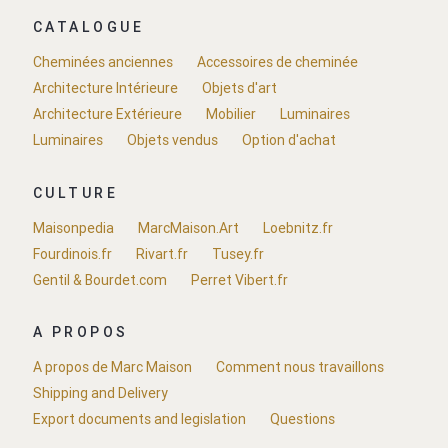
CATALOGUE
Cheminées anciennes
Accessoires de cheminée
Architecture Intérieure
Objets d'art
Architecture Extérieure
Mobilier
Luminaires
Luminaires
Objets vendus
Option d'achat
CULTURE
Maisonpedia
MarcMaison.Art
Loebnitz.fr
Fourdinois.fr
Rivart.fr
Tusey.fr
Gentil & Bourdet.com
Perret Vibert.fr
A PROPOS
A propos de Marc Maison
Comment nous travaillons
Shipping and Delivery
Export documents and legislation
Questions