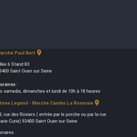
location_on
arché Paul Bert
llée 6 Stand 83
3400 Saint Ouen sur Seine
oraires :
es samedis, dimanches et lundi de 10h à 18 heures
location_on
tone Legend - Marché Cambo La Roseraie
3, rue des Rosiers ( entrée par le porche ou par la rue
arie Curie) 93400 Saint Ouen sur Seine
oraires :