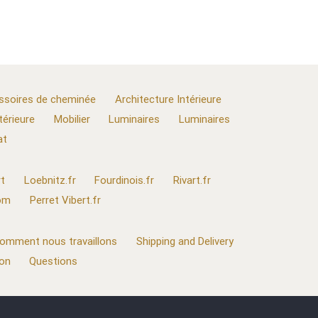
ssoires de cheminée
Architecture Intérieure
térieure
Mobilier
Luminaires
Luminaires
at
t
Loebnitz.fr
Fourdinois.fr
Rivart.fr
com
Perret Vibert.fr
omment nous travaillons
Shipping and Delivery
ion
Questions