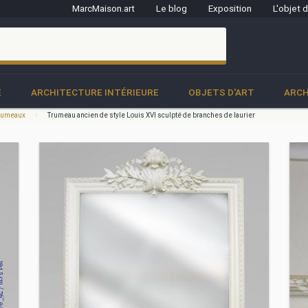
MarcMaison.art
Le blog
Exposition
L'objet 
clo
E
ARCHITECTURE INTÉRIEURE
OBJETS D'ART
ARCH
 trumeaux
Trumeau ancien de style Louis XVI sculpté de branches de laurier