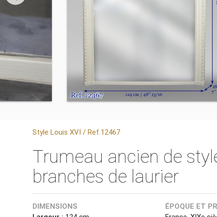
Style Louis XVI / Ref.12467
Trumeau ancien de style
branches de laurier
DIMENSIONS
ÉPOQUE ET P
Largeur :
124 cm
France, XIXe siè