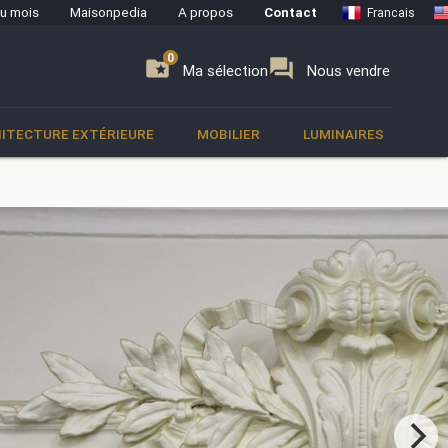
du mois
Maisonpedia
A propos
Contact
Francais
0
0
se
folder_special
forum
Ma sélection
Nous vendre
ITECTURE EXTÉRIEURE
MOBILIER
LUMINAIRES