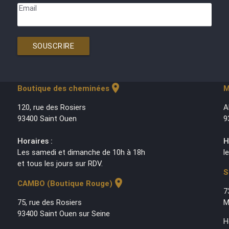
Email
SOUSCRIRE
location_on
Boutique des cheminées
M
120, rue des Rosiers
A
93400 Saint Ouen
9
Horaires :
H
Les samedi et dimanche de 10h à 18h
l
et tous les jours sur RDV.
S
location_on
CAMBO (Boutique Rouge)
7
75, rue des Rosiers
M
93400 Saint Ouen sur Seine
H