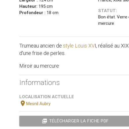
Hauteur:
195 cm
STATUT:
Profondeur :
18 cm
Bon état. Verre 
mercure
Trumeau ancien de
style Louis XV
I, réalisé au XI
d'une frise de perles.
Miroir au mercure
Informations
LOCALISATION ACTUELLE
location_on
Mesnil Aubry
picture_as_pdf
TÉLÉCHARGER LA FICHE PDF