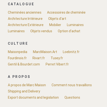
CATALOGUE
Cheminées anciennes
Accessoires de cheminée
Architecture Intérieure
Objets d'art
Architecture Extérieure
Mobilier
Luminaires
Luminaires
Objets vendus
Option d'achat
CULTURE
Maisonpedia
MarcMaison.Art
Loebnitz.fr
Fourdinois.fr
Rivart.fr
Tusey.fr
Gentil & Bourdet.com
Perret Vibert.fr
A PROPOS
A propos de Marc Maison
Comment nous travaillons
Shipping and Delivery
Export documents and legislation
Questions