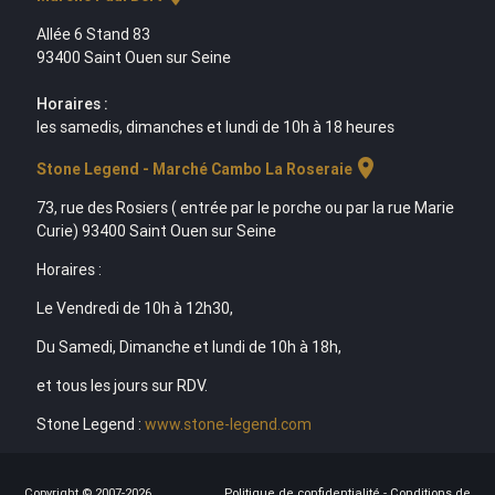
Allée 6 Stand 83
93400 Saint Ouen sur Seine
Horaires :
les samedis, dimanches et lundi de 10h à 18 heures
location_on
Stone Legend - Marché Cambo La Roseraie
73, rue des Rosiers ( entrée par le porche ou par la rue Marie
Curie) 93400 Saint Ouen sur Seine
Horaires :
Le Vendredi de 10h à 12h30,
Du Samedi, Dimanche et lundi de 10h à 18h,
et tous les jours sur RDV.
Stone Legend :
www.stone-legend.com
Copyright © 2007-2026
Politique de confidentialité
-
Conditions de