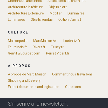
Cheminées anciennes
Accessoires de cheminée
Architecture Intérieure
Objets d'art
Architecture Extérieure
Mobilier
Luminaires
Luminaires
Objets vendus
Option d'achat
CULTURE
Maisonpedia
MarcMaison.Art
Loebnitz.fr
Fourdinois.fr
Rivart.fr
Tusey.fr
Gentil & Bourdet.com
Perret Vibert.fr
A PROPOS
A propos de Marc Maison
Comment nous travaillons
Shipping and Delivery
Export documents and legislation
Questions
S'inscrire à la newsletter :