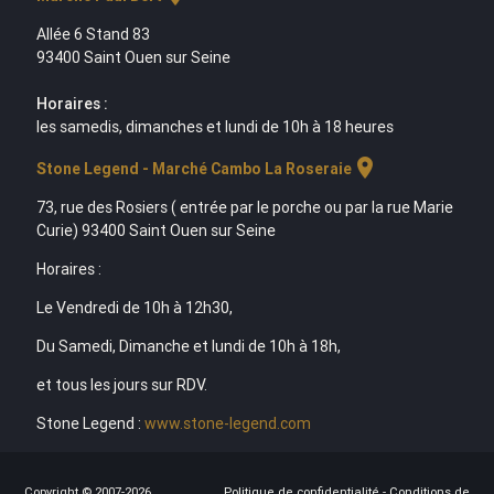
Allée 6 Stand 83
93400 Saint Ouen sur Seine
Horaires :
les samedis, dimanches et lundi de 10h à 18 heures
location_on
Stone Legend - Marché Cambo La Roseraie
73, rue des Rosiers ( entrée par le porche ou par la rue Marie
Curie) 93400 Saint Ouen sur Seine
Horaires :
Le Vendredi de 10h à 12h30,
Du Samedi, Dimanche et lundi de 10h à 18h,
et tous les jours sur RDV.
Stone Legend :
www.stone-legend.com
Copyright © 2007-2026
Politique de confidentialité
-
Conditions de