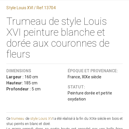
Style Louis XVI / Ref.13704
Trumeau de style Louis
XVI peinture blanche et
dorée aux couronnes de
fleurs
DIMENSIONS
ÉPOQUE ET PROVENANCE:
Largeur :
160 cm
France, XIXe siècle
Hauteur:
185 cm
STATUT:
Profondeur :
5 cm
Peinture dorée et petite
oxydation
Ce
trumeau
de
style Louis XV
I a été réalisé à la fin du XIXe siècle en bois et
stuc peints en blanc et doré.
Le miroir arrondi dans sa partie haute est encadré par une belle frise