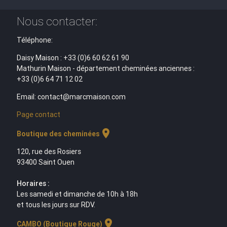
Nous contacter:
Téléphone:
Daisy Maison : +33 (0)6 60 62 61 90
Mathurin Maison - département cheminées anciennes :
+33 (0)6 64 71 12 02
Email: contact@marcmaison.com
Page contact
location_on
Boutique des cheminées
120, rue des Rosiers
93400 Saint Ouen
Horaires :
Les samedi et dimanche de 10h à 18h
et tous les jours sur RDV.
location_on
CAMBO (Boutique Rouge)