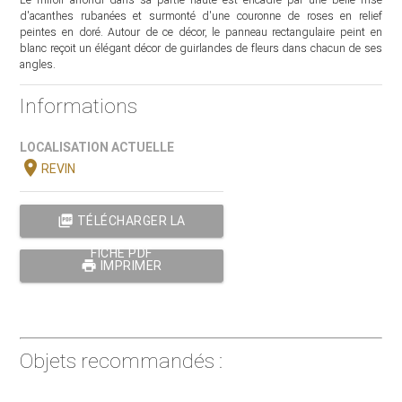
d'acanthes rubanées et surmonté d'une couronne de roses en relief
peintes en doré. Autour de ce décor, le panneau rectangulaire peint en
blanc reçoit un élégant décor de guirlandes de fleurs dans chacun de ses
angles.
Informations
LOCALISATION ACTUELLE
location_on
REVIN
picture_as_pdf
TÉLÉCHARGER LA
FICHE PDF
print
IMPRIMER
Objets recommandés :