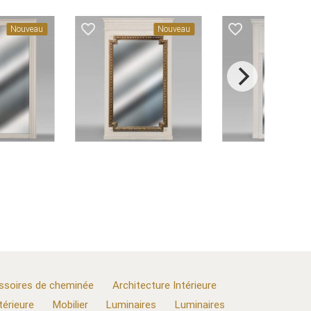
favorite_border
favorite_border
f
Nouveau
Nouveau
ssoires de cheminée
Architecture Intérieure
térieure
Mobilier
Luminaires
Luminaires