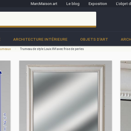
MarcMaison.art
Le blog
Exposition
L'objet 
clo
E
ARCHITECTURE INTÉRIEURE
OBJETS D'ART
ARCH
 trumeaux
Trumeau de style Louix XVI avec frise de perles