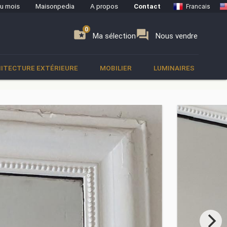
du mois
Maisonpedia
A propos
Contact
Francais
0
0
se
folder_special
forum
Ma sélection
Nous vendre
ITECTURE EXTÉRIEURE
MOBILIER
LUMINAIRES