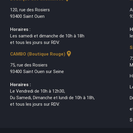
120, rue des Rosiers
A
93400 Saint Ouen
9
Horaires :
H
Les samedi et dimanche de 10h à 18h
l
et tous les jours sur RDV.
S
location_on
CAMBO (Boutique Rouge)
7
75, rue des Rosiers
M
93400 Saint Ouen sur Seine
H
Horaires :
L
Le Vendredi de 10h à 12h30,
Du Samedi, Dimanche et lundi de 10h à 18h,
D
et tous les jours sur RDV.
e
S