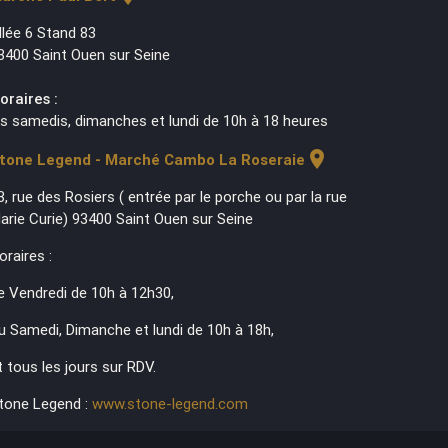
llée 6 Stand 83
3400 Saint Ouen sur Seine
oraires :
es samedis, dimanches et lundi de 10h à 18 heures
location_on
tone Legend - Marché Cambo La Roseraie
3, rue des Rosiers ( entrée par le porche ou par la rue
arie Curie) 93400 Saint Ouen sur Seine
oraires :
e Vendredi de 10h à 12h30,
u Samedi, Dimanche et lundi de 10h à 18h,
t tous les jours sur RDV.
tone Legend :
www.stone-legend.com