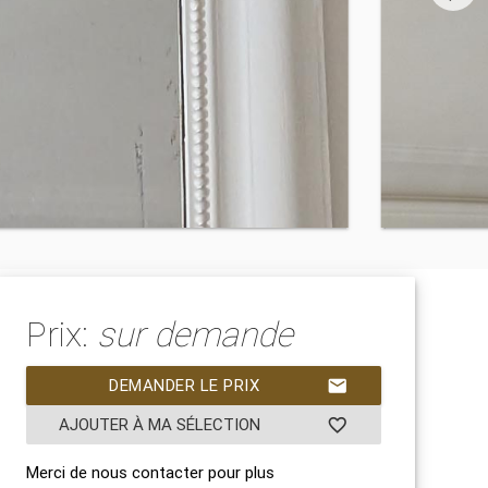
Prix:
sur demande
DEMANDER LE PRIX
mail
AJOUTER À MA SÉLECTION
favorite_border
Merci de nous contacter pour plus