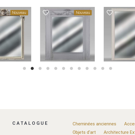
favorite_border
favorite_border
Nouveau
Nouveau
CATALOGUE
Cheminées anciennes
Acce
Objets d'art
Architecture Ex