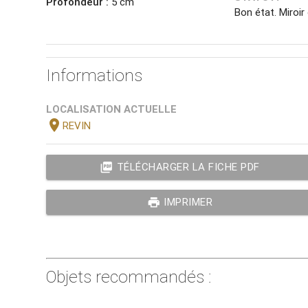
Profondeur :
5 cm
Bon état. Miroir
Informations
LOCALISATION ACTUELLE
location_on
REVIN
picture_as_pdf
TÉLÉCHARGER LA FICHE PDF
print
IMPRIMER
Objets recommandés :