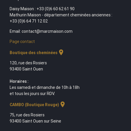
Daisy Maison : +33 (0)6 60 62 61 90
Mathurin Maison - département cheminées anciennes :
+33 (0)6 64 71 12 02
Email: contact@marcmaison.com
Page contact
location_on
Boutique des cheminées
120, rue des Rosiers
93400 Saint Ouen
Horaires :
Les samedi et dimanche de 10h à 18h
et tous les jours sur RDV.
location_on
CAMBO (Boutique Rouge)
75, rue des Rosiers
93400 Saint Ouen sur Seine