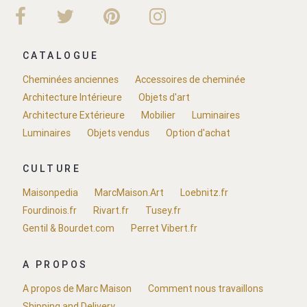
CATALOGUE
Cheminées anciennes
Accessoires de cheminée
Architecture Intérieure
Objets d'art
Architecture Extérieure
Mobilier
Luminaires
Luminaires
Objets vendus
Option d'achat
CULTURE
Maisonpedia
MarcMaison.Art
Loebnitz.fr
Fourdinois.fr
Rivart.fr
Tusey.fr
Gentil & Bourdet.com
Perret Vibert.fr
A PROPOS
A propos de Marc Maison
Comment nous travaillons
Shipping and Delivery