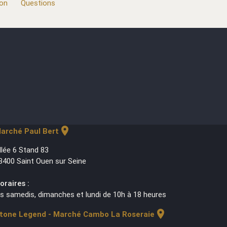
ion
Questions
location_on
arché Paul Bert
llée 6 Stand 83
3400 Saint Ouen sur Seine
oraires :
es samedis, dimanches et lundi de 10h à 18 heures
location_on
tone Legend - Marché Cambo La Roseraie