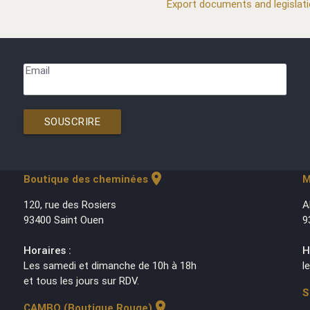
Export documents and legislat
Email
SOUSCRIRE
location_on
Boutique des cheminées
M
120, rue des Rosiers
A
93400 Saint Ouen
9
Horaires :
H
Les samedi et dimanche de 10h à 18h
l
et tous les jours sur RDV.
S
location_on
CAMBO (Boutique Rouge)