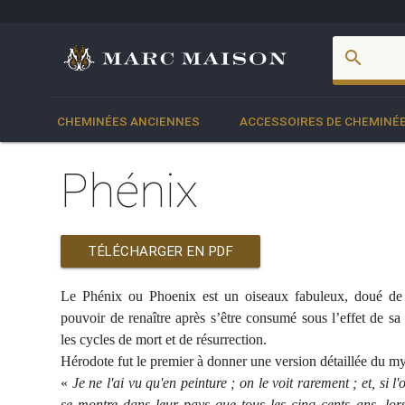
account_box
search
CHEMINÉES ANCIENNES
ACCESSOIRES DE CHEMINÉ
Phénix
TÉLÉCHARGER EN PDF
Le Phénix ou Phoenix est un oiseaux fabuleux, doué de l
pouvoir de renaître après s’être consumé sous l’effet de sa 
les cycles de mort et de résurrection.
Hérodote fut le premier à donner une version détaillée du m
«
Je ne l'ai vu qu'en peinture ; on le voit rarement ; et, si l'
se montre dans leur pays que tous les cinq cents ans, lors