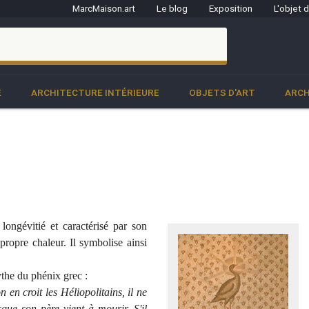
MarcMaison.art
Le blog
Exposition
L'objet 
clo
E
ARCHITECTURE INTÉRIEURE
OBJETS D'ART
ARCH
ongévitié et caractérisé par son
propre chaleur. Il symbolise ainsi
ythe du phénix grec :
on en croit les Héliopolitains, il ne
que son père vient à mourir. S'il