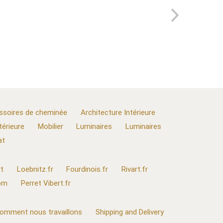
ssoires de cheminée
Architecture Intérieure
térieure
Mobilier
Luminaires
Luminaires
at
t
Loebnitz.fr
Fourdinois.fr
Rivart.fr
com
Perret Vibert.fr
omment nous travaillons
Shipping and Delivery