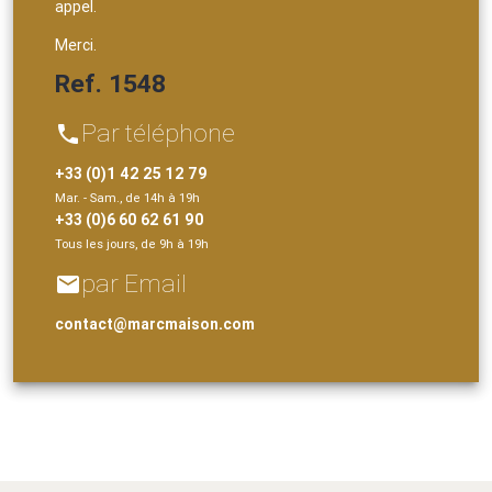
appel.
Merci.
Ref. 1548
Par téléphone
phone
+33 (0)1 42 25 12 79
Mar. - Sam., de 14h à 19h
+33 (0)6 60 62 61 90
Tous les jours, de 9h à 19h
par Email
email
contact@marcmaison.com