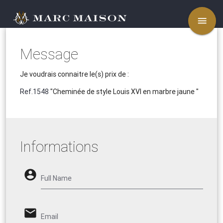
menu
Message
Je voudrais connaitre le(s) prix de :
Ref.1548
"Cheminée de style Louis XVI en marbre jaune "
Informations
account_circle
Full Name
email
Email