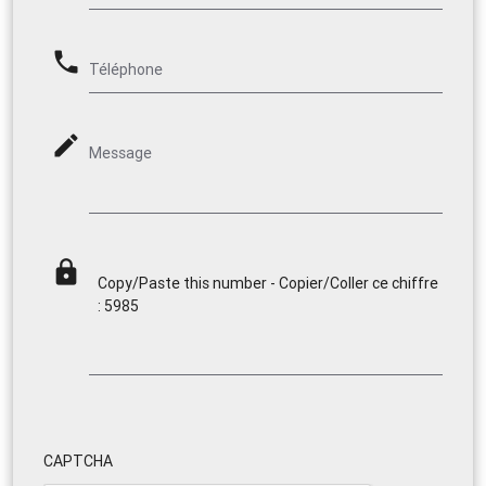
phone
Téléphone
mode_edit
Message
lock
Copy/Paste this number - Copier/Coller ce chiffre
: 5985
CAPTCHA