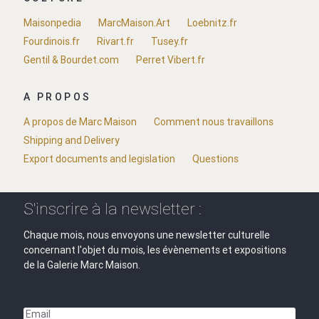
Maisonpedia
MarcMaison.Art
Loebnitz.fr
Fourdinois.fr
Rivart.fr
Tusey.fr
Gentil & Bourdet.com
Perret Vibert.fr
A PROPOS
A propos de Marc Maison
Comment nous travaillons
Shipping and Delivery
Export documents and legislation
Questions
S'inscrire à la newsletter :
Chaque mois, nous envoyons une newsletter culturelle
concernant l'objet du mois, les évènements et expositions
de la Galerie Marc Maison.
Email