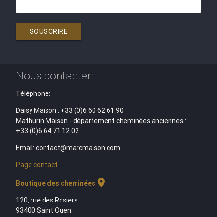
SOUSCRIRE
Nous contacter:
Téléphone:
Daisy Maison : +33 (0)6 60 62 61 90
Mathurin Maison - département cheminées anciennes :
+33 (0)6 64 71 12 02
Email: contact@marcmaison.com
Page contact
location_on
Boutique des cheminées
120, rue des Rosiers
93400 Saint Ouen